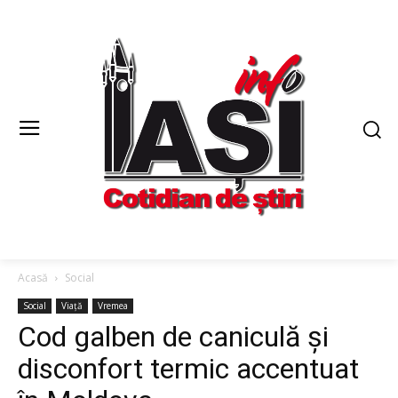
Acasă
Social
Social
Viață
Vremea
Cod galben de caniculă și
disconfort termic accentuat