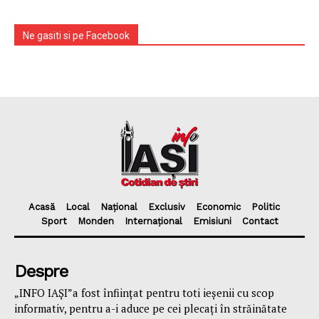
Ne gasiti si pe Facebook
Acasă
Local
Național
Exclusiv
Economic
Politic
Sport
Monden
Internațional
Emisiuni
Contact
Despre
„INFO IAȘI”a fost înfiinţat pentru toti ieşenii cu scop
informativ, pentru a-i aduce pe cei plecaţi în străinătate