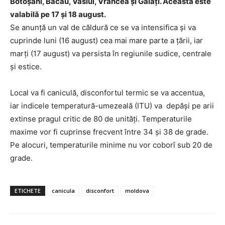
Botoșani, Bacău, Vaslui, Vrancea și Galați. Aceasta este
valabilă pe 17 și 18 august.
Se anunță un val de căldură ce se va intensifica și va
cuprinde luni (16 august) cea mai mare parte a țării, iar
marți (17 august) va persista în regiunile sudice, centrale
și estice.
Local va fi caniculă, disconfortul termic se va accentua,
iar indicele temperatură-umezeală (ITU) va depăși pe arii
extinse pragul critic de 80 de unități. Temperaturile
maxime vor fi cuprinse frecvent între 34 și 38 de grade.
Pe alocuri, temperaturile minime nu vor coborî sub 20 de
grade.
ETICHETE
canicula
disconfort
moldova