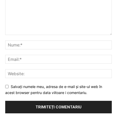
PUBLICĂ GRATUIT ANUNȚUL TĂU!
Utile
Publică gratuit anunțul tău!
Contact
Emisiuni
Prelucrarea datelor cu caracter personal
Salvați numele meu, adresa de e-mail și site-ul web în
acest browser pentru data viitoare i comentariu.