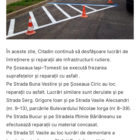
În aceste zile, Citadin continuă să desfășoare lucrări de
întreținere și reparații ale infrastructurii rutiere.
Pe Șoseaua Iași–Tomesti se execută frezarea
suprafețelor și reparații cu asfalt .
Pe Strada Buna Vestire și pe Șoseaua Ciric au loc
reparații cu asfalt. Lucrări similare sunt derulate şi pe
Strada Serg. Grigore Ioan și pe Strada Vasile Alecsandri
(nr. 9–13), parcările Bulevardului Nicolae Iorga (nr 8–39).
Pe Strada Bucur și pe Stradela Iftimie Bârlăneanu se
efectuează reparații cu material concasat.
Pe Strada Sf. Vasile au loc lucrări de demontare a