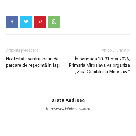
INFO IAȘI
Articolul precedent
Articolul următor
Noi licitații pentru locuri de
În perioada 30-31 mai 2026,
parcare de reședință în Iași
Primăria Miroslava va organiza
„Ziua Copilului la Miroslava”
Bratu Andreea
PUBLICĂ GRATUIT ANUNȚUL TĂU!
http://www.infoiasionline.ro
Utile