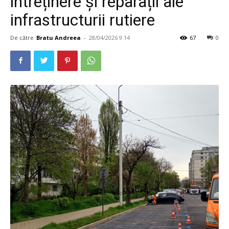
întreținere și reparații ale
infrastructurii rutiere
De către
Bratu Andreea
-
28/04/2026 9:14
67
0