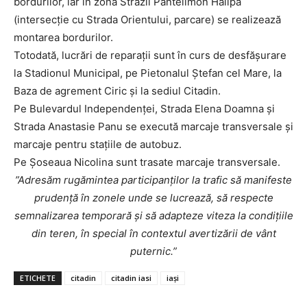
bordurilor, iar în zona Străzii Pantelimon Halipa
(intersecție cu Strada Orientului, parcare) se realizează
montarea bordurilor.
Totodată, lucrări de reparații sunt în curs de desfășurare
la Stadionul Municipal, pe Pietonalul Ștefan cel Mare, la
Baza de agrement Ciric și la sediul Citadin.
Pe Bulevardul Independenței, Strada Elena Doamna și
Strada Anastasie Panu se execută marcaje transversale și
marcaje pentru stațiile de autobuz.
Pe Șoseaua Nicolina sunt trasate marcaje transversale.
”Adresăm rugămintea participanților la trafic să manifeste
prudență în zonele unde se lucrează, să respecte
semnalizarea temporară și să adapteze viteza la condițiile
din teren, în special în contextul avertizării de vânt
puternic.”
ETICHETE
citadin
citadin iasi
iași