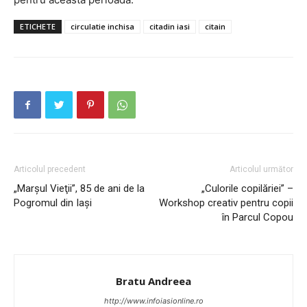
ETICHETE
circulatie inchisa
citadin iasi
citain
Articolul precedent
Articolul următor
„Marşul Vieţii”, 85 de ani de la
„Culorile copilăriei” –
Pogromul din Iaşi
Workshop creativ pentru copii
în Parcul Copou
INFO IAȘI
Bratu Andreea
http://www.infoiasionline.ro