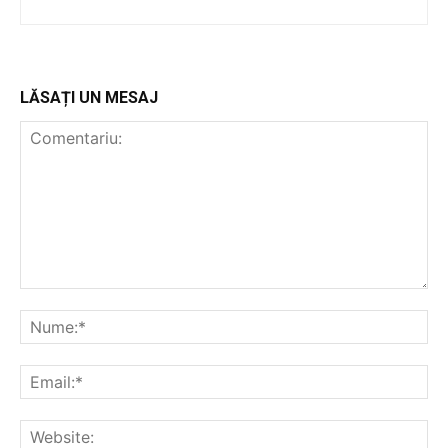
LĂSAȚI UN MESAJ
PUBLICĂ GRATUIT ANUNȚUL TĂU!
Utile
Publică gratuit anunțul tău!
Contact
Emisiuni
Prelucrarea datelor cu caracter personal