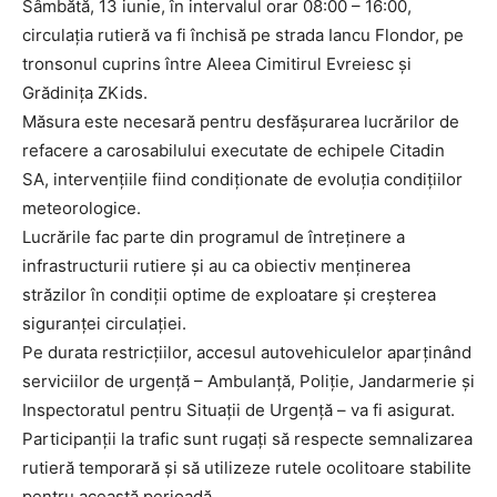
Sâmbătă, 13 iunie, în intervalul orar 08:00 – 16:00,
circulația rutieră va fi închisă pe strada Iancu Flondor, pe
tronsonul cuprins între Aleea Cimitirul Evreiesc și
Grădinița ZKids.
Măsura este necesară pentru desfășurarea lucrărilor de
refacere a carosabilului executate de echipele Citadin
SA, intervențiile fiind condiționate de evoluția condițiilor
meteorologice.
Lucrările fac parte din programul de întreținere a
infrastructurii rutiere și au ca obiectiv menținerea
străzilor în condiții optime de exploatare și creșterea
siguranței circulației.
Pe durata restricțiilor, accesul autovehiculelor aparținând
serviciilor de urgență – Ambulanță, Poliție, Jandarmerie și
Inspectoratul pentru Situații de Urgență – va fi asigurat.
Participanții la trafic sunt rugați să respecte semnalizarea
rutieră temporară și să utilizeze rutele ocolitoare stabilite
pentru această perioadă.