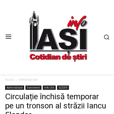
Acasă
Administrație
Administrație
Eveniment
Info Util
SLIDER
Circulație închisă temporar
pe un tronson al străzii Iancu