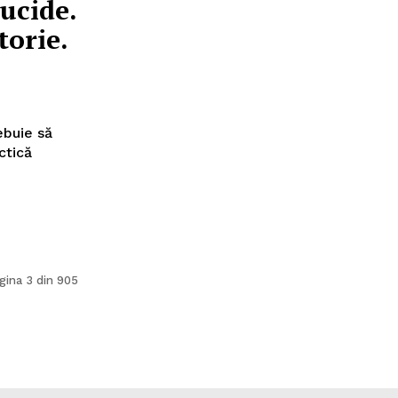
 ucide.
torie.
rebuie să
ctică
gina 3 din 905