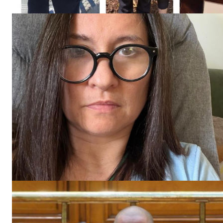
PUBLICĂ GRATU
TĂU!