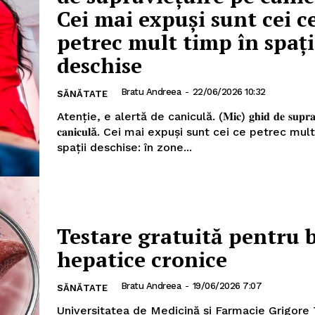
Cei mai expuşi sunt cei c
petrec mult timp în spaţi
deschise
Bratu Andreea
-
22/06/2026 10:32
SĂNĂTATE
Atenție, e alertă de caniculă. (𝐌𝐢𝐜) 𝐠𝐡𝐢𝐝 𝐝𝐞 𝐬𝐮𝐩𝐫𝐚𝐯𝐢
𝐜𝐚𝐧𝐢𝐜𝐮𝐥ă. Cei mai expuşi sunt cei ce petrec mul
spaţii deschise: în zone...
Testare gratuită pentru b
hepatice cronice
Bratu Andreea
-
19/06/2026 7:07
SĂNĂTATE
Universitatea de Medicină și Farmacie Grigore 