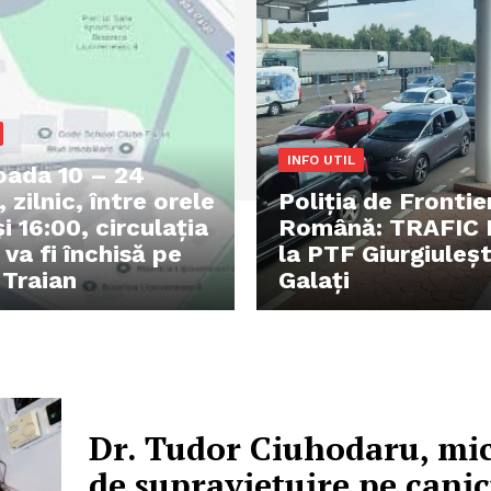
INFO UTIL
ioada 10 – 24
 zilnic, între orele
Poliţia de Frontie
i 16:00, circulația
Română: TRAFIC
 va fi închisă pe
la PTF Giurgiuleșt
 Traian
Galați
Dr. Tudor Ciuhodaru, mi
de supraviețuire pe canic