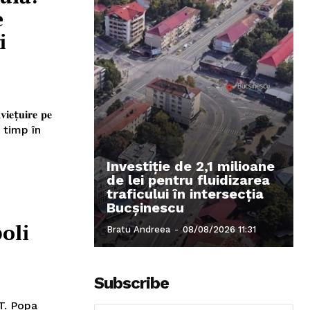
e
i
ţ𝐮𝐢𝐫𝐞 𝐩𝐞
t timp în
Investiție de 2,1 milioane
de lei pentru fluidizarea
traficului în intersecția
Bucșinescu
oli
Bratu Andreea
-
08/08/2026 11:31
Subscribe
T. Popa