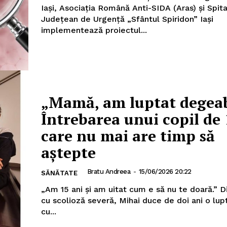
Iași, Asociația Română Anti-SIDA (Aras) și Spital
Județean de Urgență „Sfântul Spiridon” Iași
implementează proiectul...
„Mamă, am luptat degea
AȘI
Întrebarea unui copil de 
care nu mai are timp să
Utile
aștepte
Publică gratuit anunțul tău!
Bratu Andreea
-
15/06/2026 20:22
SĂNĂTATE
Contact
„Am 15 ani și am uitat cum e să nu te doară.” D
Emisiuni
cu scolioză severă, Mihai duce de doi ani o lup
cu...
Prelucrarea datelor cu caracter per