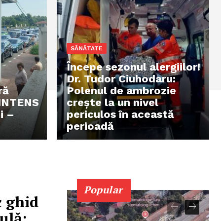
SĂNĂTATE
Începe sezonul alergiilor!
Dr. Tudor Ciuhodaru:
ră
Polenul de ambrozie
 INTENS
crește la un nivel
i –
periculos în această
perioadă
Popular
c ghid
ulă: