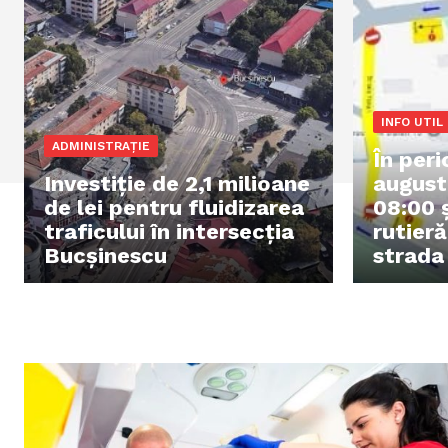
INFO UTIL
ADMINISTRAȚIE
În per
Investiție de 2,1 milioane
august,
de lei pentru fluidizarea
08:00 ș
traficului în intersecția
rutieră
Bucșinescu
strada