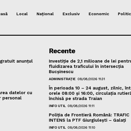
casă
Local
Național
Exclusiv
Economic
Politic
Recente
gratuit anunțul
Investiție de 2,1 milioane de lei pentr
fluidizarea traficului în intersecția
Bucșinescu
ADMINISTRAȚIE
08/08/2026 11:31
În perioada 10 – 24 august, zilnic, înt
area datelor cu
orele 08:00 și 16:00, circulația rutieră
r personal
închisă pe strada Traian
INFO UTIL
08/08/2026 11:11
Poliţia de Frontieră Română: TRAFIC
INTENS la PTF Giurgiulești – Galați
INFO UTIL
08/08/2026 11:10