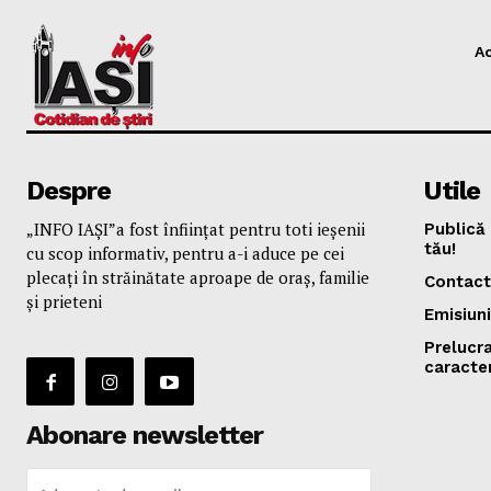
A
Despre
Utile
„INFO IAȘI”a fost înfiinţat pentru toti ieşenii
Publică 
tău!
cu scop informativ, pentru a-i aduce pe cei
plecaţi în străinătate aproape de oraş, familie
Contact
și prieteni
Emisiuni
Prelucr
caracte
Abonare newsletter