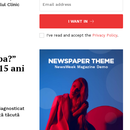
ul Clinic
I WANT IN
I've read and accept the
Privacy Policy
.
ba?”
15 ani
iagnosticat
tă tăcută
sonal