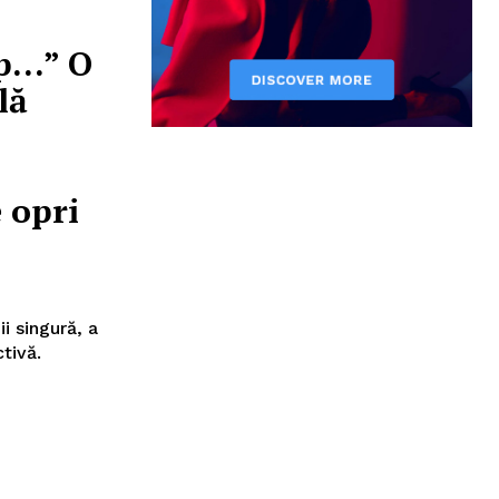
p…” O
lă
 opri
i singură, a
ctivă.