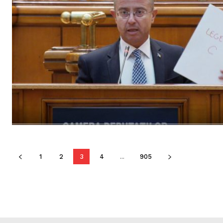
1
2
3
4
...
905