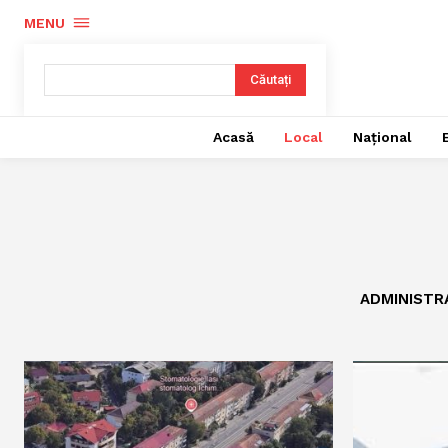
MENU
Căutați
Acasă
Local
Național
ADMINISTR