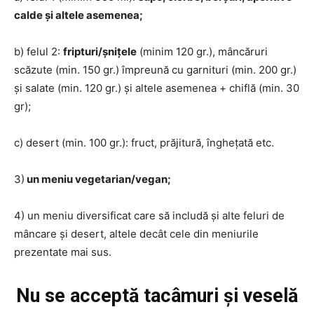
calde și altele asemenea;
b) felul 2:
fripturi/șnițele
(minim 120 gr.), mâncăruri
scăzute (min. 150 gr.) împreună cu garnituri (min. 200 gr.)
și salate (min. 120 gr.) și altele asemenea + chiflă (min. 30
gr);
c) desert (min. 100 gr.): fruct, prăjitură, înghețată etc.
3)
un meniu vegetarian/vegan;
INFO IAȘI
4) un meniu diversificat care să includă și alte feluri de
mâncare și desert, altele decât cele din meniurile
prezentate mai sus.
Nu se acceptă tacâmuri și veselă