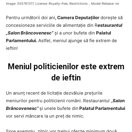
Image: 555761317, License: Royalty-free, Restrictions: , Model Release: no
Pentru următorii doi ani
, ​Camera Deputaților
dorește să
concesioneze serviciile de alimentație din R
estaurantul
„Salon Brâncovenesc”
și a unor bufete din
Palatul
Parlamentului.
Astfel, meniul ajunge să fie extrem de
ieftin!
Meniul politicienilor este extrem
de ieftin
Un anunț recent de licitație dezvăluie prețurile
meniurilor pentru politicienii români. Restaurantul „
Salon
Brâncovenesc”
și unele bufete din
Palatul Parlamentului
vor servi mâncare la un preț de nimic.
Spre exemplu, zilnic vor trebui oferite minimum două