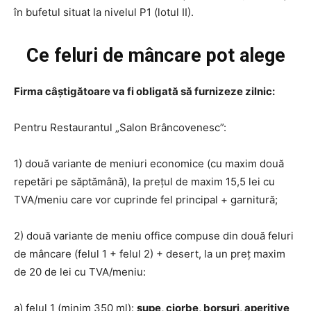
în bufetul situat la nivelul P1 (lotul II).
Ce feluri de mâncare pot alege
Firma câștigătoare va fi obligată să furnizeze zilnic:
Pentru Restaurantul „Salon Brâncovenesc”:
1) două variante de meniuri economice (cu maxim două
repetări pe săptămână), la prețul de maxim 15,5 lei cu
TVA/meniu care vor cuprinde fel principal + garnitură;
2) două variante de meniu office compuse din două feluri
de mâncare (felul 1 + felul 2) + desert, la un preț maxim
de 20 de lei cu TVA/meniu:
a) felul 1 (minim 350 ml):
supe, ciorbe, borșuri, aperitive