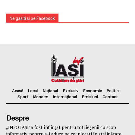
Ne gasiti si pe Facebook
Acasă
Local
Național
Exclusiv
Economic
Politic
Sport
Monden
Internațional
Emisiuni
Contact
Despre
„INFO IAȘI”a fost înfiinţat pentru toti ieşenii cu scop
informativ, pentru a-i aduce pe cei plecaţi în străinătate