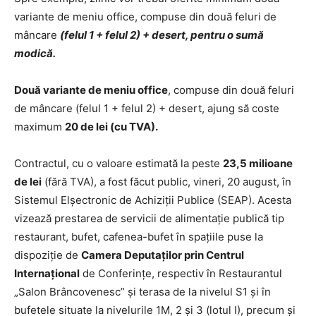
variante de meniu office, compuse din două feluri de
mâncare
(felul 1 + felul 2) + desert, pentru o sumă
modică.
Două variante de meniu office
, compuse din două feluri
de mâncare (felul 1 + felul 2) + desert, ajung să coste
maximum
20 de lei (cu TVA).
Contractul, cu o valoare estimată la peste
23,5 milioane
de lei
(fără TVA), a fost făcut public, vineri, 20 august, în
Sistemul Elșectronic de Achiziții Publice (SEAP). Acesta
vizează prestarea de servicii de alimentație publică tip
restaurant, bufet, cafenea-bufet în spațiile puse la
dispoziție de
Camera Deputaților prin Centrul
Internațional
de Conferințe, respectiv în Restaurantul
„Salon Brâncovenesc” și terasa de la nivelul S1 și în
bufetele situate la nivelurile 1M, 2 și 3 (lotul I), precum și