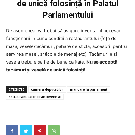
de unică folosință în Palatul
Parlamentului
PUBLICĂ GRATUIT ANUNȚUL TĂU!
De asemenea, va trebui să asigure inventarul necesar
funcționării în bune condiții a restaurantului (fețe de
masă, vesele/tacâmuri, pahare de sticlă, accesorii pentru
servirea mesei, articole de menaj etc). Tacâmurile și
Utile
vesela trebuie să fie de bună calitate.
Nu se acceptă
tacâmuri și veselă de unică folosință.
Publică gratuit anunțul tău!
Contact
ETICHETE
camera deputatilor
mancare la parlament
Emisiuni
restaurant salon brancovenesc
Prelucrarea datelor cu caracter personal