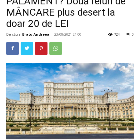
PALAMENT? Două feluri de
MÂNCARE plus desert la
doar 20 de LEI
De către
Bratu Andreea
-
23/08/2021 21:00
724
0