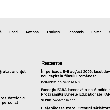
ă
Local
Național
Exclusiv
Economic
Politic
Recente
gratuit anunțul
În perioada 5-9 august 2026, Iașul dev
nou capitala filmului românesc
EVENIMENT
06/08/2026 9:12
Fundația FARA lansează o nouă ediție 
Programului Bursele Educaționale FA
rea datelor cu
SLIDER
06/08/2026 8:30
r personal
E sărbătoare mare! Creștinii sărbător