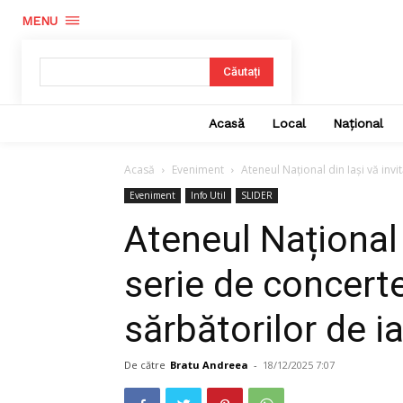
MENU
Căutați
Acasă
Local
Național
Acasă
Eveniment
Ateneul Național din Iași vă invi
Eveniment
Info Util
SLIDER
Ateneul Național d
serie de concert
sărbătorilor de i
De către
Bratu Andreea
-
18/12/2025 7:07