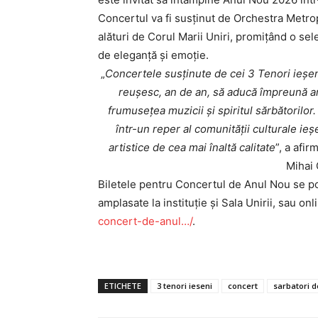
INFO I
Concertul va fi susținut de Orchestra Metro
alături de Corul Marii Uniri, promițând o sel
de eleganță și emoție.
„
Concertele susținute de cei 3 Tenori ieșeni
reușesc, an de an, să aducă împreună art
frumusețea muzicii și spiritul sărbătorilor
într-un reper al comunității culturale i
artistice de cea mai înaltă calitate
”, a afi
Mihai 
Biletele pentru Concertul de Anul Nou se pot
amplasate la instituție și Sala Unirii, sau o
PUBLICĂ GRATU
TĂU!
concert-de-anul…/
.
ETICHETE
3 tenori ieseni
concert
sarbatori d