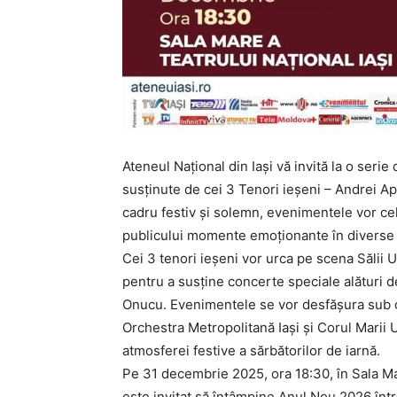
Ateneul Național din Iași vă invită la o seri
susținute de cei 3 Tenori ieșeni – Andrei A
cadru festiv și solemn, evenimentele vor cele
publicului momente emoționante în diverse
Cei 3 tenori ieșeni vor urca pe scena Sălii U
pentru a susține concerte speciale alături 
Onucu. Evenimentele se vor desfășura sub c
Orchestra Metropolitană Iași și Corul Marii U
atmosferei festive a sărbătorilor de iarnă.
Pe 31 decembrie 2025, ora 18:30, în Sala Mar
este invitat să întâmpine Anul Nou 2026 într-