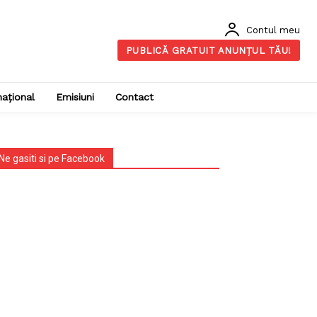
Contul meu
PUBLICĂ GRATUIT ANUNȚUL TĂU!
național
Emisiuni
Contact
Ne gasiti si pe Facebook