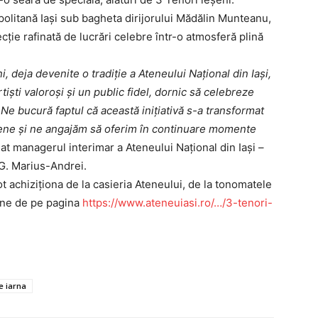
AȘI
politană Iași sub bagheta dirijorului Mădălin Munteanu,
ecție rafinată de lucrări celebre într-o atmosferă plină
Utile
, deja devenite o tradiție a Ateneului Național din Iași,
iști valoroși și un public fidel, dornic să celebreze
Publică gratuit anunțul tău!
. Ne bucură faptul că această inițiativă s-a transformat
Contact
eșene și ne angajăm să oferim în continuare momente
Emisiuni
rmat managerul interimar a Ateneului Național din Iași –
G. Marius-Andrei.
Prelucrarea datelor cu caracter per
 achiziționa de la casieria Ateneului, de la tonomatele
nline de pe pagina
https://www.ateneuiasi.ro/…/3-tenori-
IT ANUNȚUL
e iarna