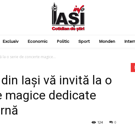
Exclusiv
Economic
Politic
Sport
Monden
Inter
tă la o serie de concerte magice...
in Iași vă invită la o
e magice dedicate
arnă
124
0