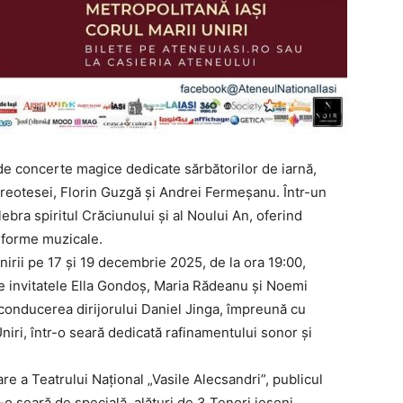
e de concerte magice dedicate sărbătorilor de iarnă,
preotesei, Florin Guzgă și Andrei Fermeșanu. Într-un
bra spiritul Crăciunului și al Noului An, oferind
 forme muzicale.
nirii pe 17 și 19 decembrie 2025, de la ora 19:00,
de invitatele Ella Gondoș, Maria Rădeanu și Noemi
onducerea dirijorului Daniel Jinga, împreună cu
niri, într-o seară dedicată rafinamentului sonor și
e a Teatrului Național „Vasile Alecsandri”, publicul
o seară de specială, alături de 3 Tenori ieșeni.