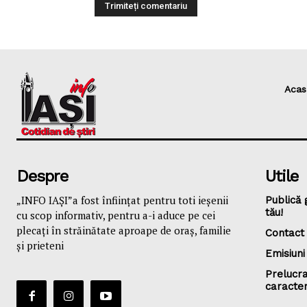
Acas
Despre
Utile
„INFO IAȘI”a fost înfiinţat pentru toti ieşenii
Publică 
tău!
cu scop informativ, pentru a-i aduce pe cei
plecaţi în străinătate aproape de oraş, familie
Contact
și prieteni
Emisiuni
Prelucra
caracte