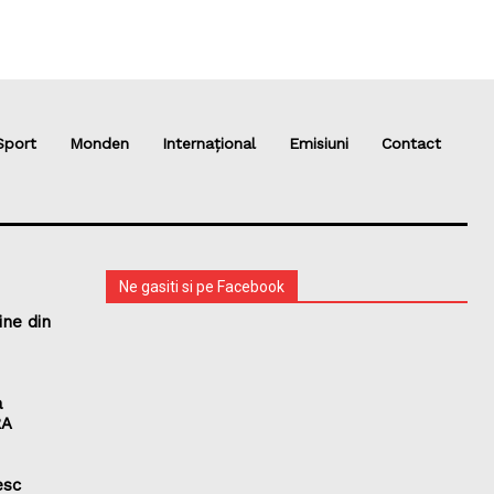
Sport
Monden
Internațional
Emisiuni
Contact
Ne gasiti si pe Facebook
ine din
a
RA
esc