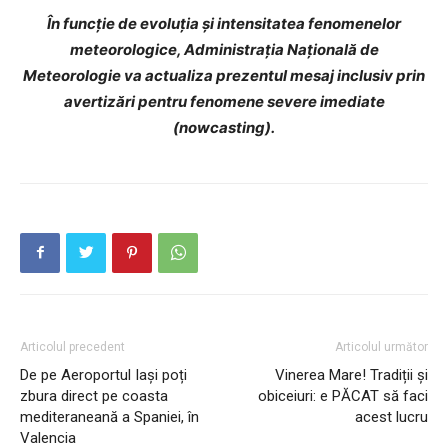
În funcţie de evoluţia şi intensitatea fenomenelor
meteorologice, Administraţia Naţională de
Meteorologie va actualiza prezentul mesaj inclusiv prin
avertizări pentru fenomene severe imediate
(nowcasting)
.
Articolul precedent
Articolul următor
De pe Aeroportul Iași poți
Vinerea Mare! Tradiții și
zbura direct pe coasta
obiceiuri: e PĂCAT să faci
INFO IAȘI
mediteraneană a Spaniei, în
acest lucru
Valencia