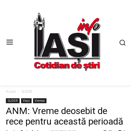
Acasă
SLIDER
SLIDER
Viață
Vremea
ANM: Vreme deosebit de
rece pentru această perioadă