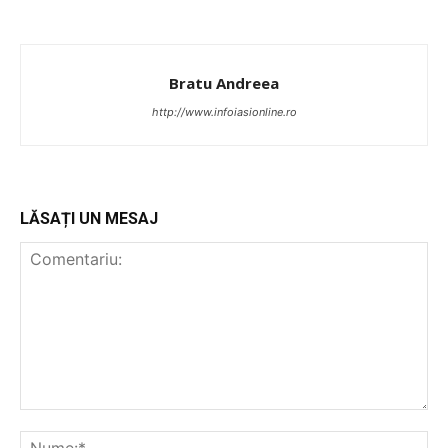
Bratu Andreea
http://www.infoiasionline.ro
LĂSAȚI UN MESAJ
PUBLICĂ GRATUIT ANUNȚUL TĂU!
Utile
Publică gratuit anunțul tău!
Contact
Emisiuni