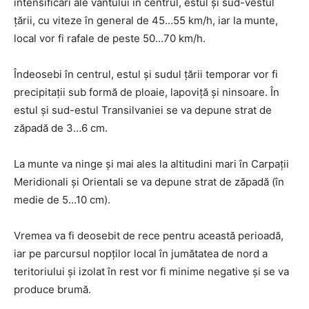
intensificări ale vântului în centrul, estul și sud-vestul
țării, cu viteze în general de 45…55 km/h, iar la munte,
local vor fi rafale de peste 50…70 km/h.
Îndeosebi în centrul, estul și sudul țării temporar vor fi
precipitații sub formă de ploaie, lapoviță și ninsoare. În
estul și sud-estul Transilvaniei se va depune strat de
zăpadă de 3…6 cm.
La munte va ninge și mai ales la altitudini mari în Carpații
Meridionali și Orientali se va depune strat de zăpadă (în
medie de 5…10 cm).
Vremea va fi deosebit de rece pentru această perioadă,
iar pe parcursul nopților local în jumătatea de nord a
teritoriului și izolat în rest vor fi minime negative și se va
produce brumă.