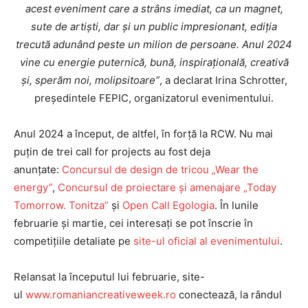
acest eveniment care a strâns imediat, ca un magnet,
sute de artiști, dar și un public impresionant, ediția
trecută adunând peste un milion de persoane. Anul 2024
vine cu energie puternică, bună, inspirațională, creativă
și, sperăm noi, molipsitoare
”
, a declarat Irina Schrotter,
președintele FEPIC, organizatorul evenimentului.
Anul 2024 a început, de altfel, în forță la RCW. Nu mai
puțin de trei call for projects au fost deja
PUBLICĂ GRATUIT ANUNȚUL TĂU!
anunțate:
Concursul de design de tricou „Wear the
energy”
,
Concursul de proiectare și amenajare „Today
Tomorrow. Tonitza”
și
Open Call Egologia
. În lunile
februarie și martie, cei interesați se pot înscrie în
Utile
competițiile detaliate pe
site-ul oficial al evenimentului
.
Publică gratuit anunțul tău!
Relansat la începutul lui februarie, site-
Contact
ul
www.romaniancreativeweek.ro
conectează, la rândul