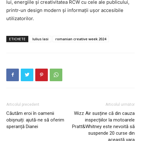
Emisiuni
lui, energiile și creativitatea RCW cu cele ale publicului,
printr-un design modern și informații ușor accesibile
Prelucrarea datelor cu caracter personal
utilizatorilor.
ETICHETE
Iulius Iasi
romanian creative week 2024
Articolul precedent
Articolul următor
Căutăm eroi în oamenii
Wizz Air susține că din cauza
obișnuiți: ajută-ne să oferim
inspecțiilor la motoarele
speranță Dianei
Pratt&Whitney este nevoită să
suspende 20 curse din
această vara