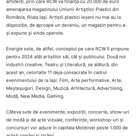
arhitecți, prin care RCW va finanța cu 20.000 de euro
amenajarea magazinului Uniunii Artiștilor Plastici din
România, filiala Iași. Artiștii plastici ieșeni nu mai au la
dispoziție, de aproape un deceniu, un magazin pentru a-
și expune și vinde operele.
Energie este, de altfel, conceptul pe care RCW îl propune
pentru 2024 atât artiștilor săi, cât și publicului. Două noi
industrii creative, Teatru și Literatură, se alătură, din
acest an, celorlalte 11 deja consacrate în cadrul
evenimentului de la Iași: Film, Arte performative, Arte,
Meșteșuguri, Design, Muzică, Arhitectură, Advertising,
Modă, New Media, Gaming.
Câteva sute de evenimente, expoziții, concerte, show-uri
de modă și de arte vizuale, conferințe, workshop-uri și
concursuri vor aduce în capitala Moldovei peste 1.000 de
artiști români și străini.