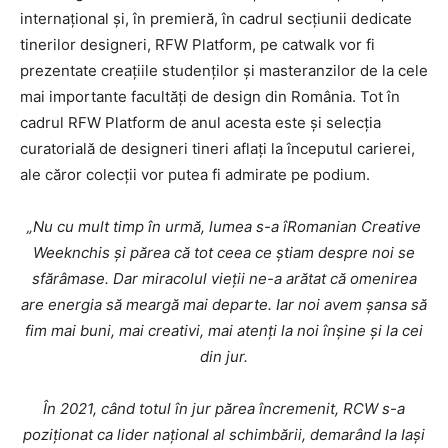
internațional și, în premieră, în cadrul secțiunii dedicate
tinerilor designeri, RFW Platform, pe catwalk vor fi
prezentate creațiile studenților și masteranzilor de la cele
mai importante facultăți de design din România. Tot în
cadrul RFW Platform de anul acesta este și selecția
curatorială de designeri tineri aflați la începutul carierei,
ale căror colecții vor putea fi admirate pe podium.
„
Nu cu mult timp în urmă, lumea s-a îRomanian Creative
Weeknchis și părea că tot ceea ce știam despre noi se
sfărâmase. Dar miracolul vieții ne-a arătat că omenirea
are energia să meargă mai departe. Iar noi avem șansa să
fim mai buni, mai creativi, mai atenți la noi înșine și la cei
din jur.
În 2021, când totul în jur părea încremenit, RCW s-a
INFO IAȘI
poziționat ca lider național al schimbării, demarând la Iași