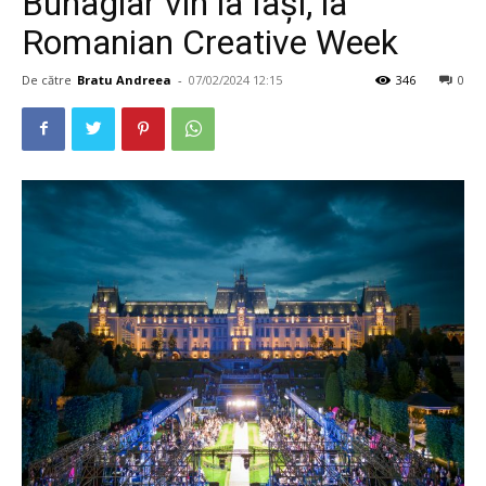
Buhagiar vin la Iași, la
Romanian Creative Week
De către
Bratu Andreea
-
07/02/2024 12:15
346
0