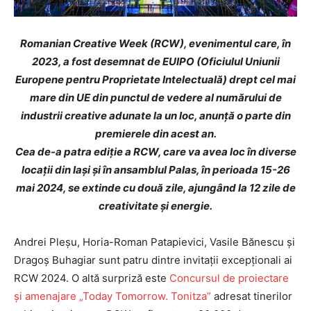
Romanian Creative Week (RCW), evenimentul care, în
2023, a fost desemnat de EUIPO (Oficiulul Uniunii
Europene pentru Proprietate Intelectuală) drept cel mai
mare din UE din punctul de vedere al numărului de
industrii creative adunate la un loc, anunță o parte din
premierele din acest an.
Cea de-a patra ediţie a RCW, care va avea loc în diverse
locaţii din Iaşi şi în ansamblul Palas, în perioada 15-26
mai 2024, se extinde cu două zile, ajungând la 12 zile de
creativitate și energie.
Andrei Pleșu, Horia-Roman Patapievici, Vasile Bănescu și
Dragoș Buhagiar sunt patru dintre invitații excepționali ai
RCW 2024. O altă surpriză este
Concursul de proiectare
și amenajare „Today Tomorrow. Tonitza”
adresat tinerilor