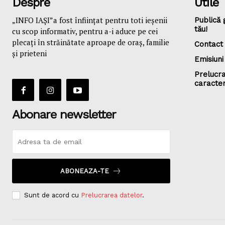
Despre
Utile
„INFO IAȘI”a fost înfiinţat pentru toti ieşenii
Publică 
tău!
cu scop informativ, pentru a-i aduce pe cei
plecaţi în străinătate aproape de oraş, familie
Contact
și prieteni
Emisiuni
Prelucra
caracte
Abonare newsletter
ABONEAZA-TE
Sunt de acord cu
Prelucrarea datelor
.