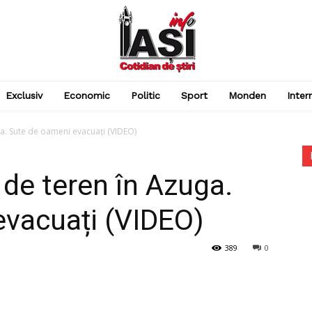
Exclusiv
Economic
Politic
Sport
Monden
Inter
ga. Sute de oameni evacuați (VIDEO)
 de teren în Azuga.
evacuați (VIDEO)
389
0