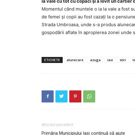
la vale cu tot cu copaci și a lovit un cartier
Momentul când muntele o ia la vale a fost su
de femei şi copii au fost cazaţi la o pensiune
Strada Umbroasa, unde s-a produs alunecarea
gospodării aflate în apropierea zonei unde 
ETICHETE
alunecare
azuga
iasi
stiri
t
INFO I
Articolul precedent
Primăria Municipiului Iași continuă să ajute