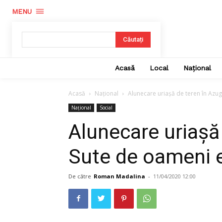
MENU
Căutați
Acasă
Local
Național
Acasă
Național
Alunecare uriașă de teren în Azu
Național
Social
Alunecare uriașă
Sute de oameni 
De către
Roman Madalina
-
11/04/2020 12:00