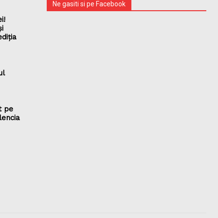
Ne gasiti si pe Facebook
i!
și
diția
ul
t pe
lencia