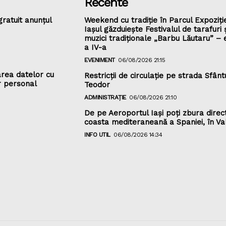
Recente
gratuit anunțul
Weekend cu tradiție în Parcul Expoziție
Iașul găzduiește Festivalul de tarafuri 
muzici tradiționale „Barbu Lăutaru” – e
a IV-a
EVENIMENT
06/08/2026 21:15
rea datelor cu
Restricții de circulație pe strada Sfânt
r personal
Teodor
ADMINISTRAȚIE
06/08/2026 21:10
De pe Aeroportul Iași poți zbura direc
coasta mediteraneană a Spaniei, în Va
INFO UTIL
06/08/2026 14:34