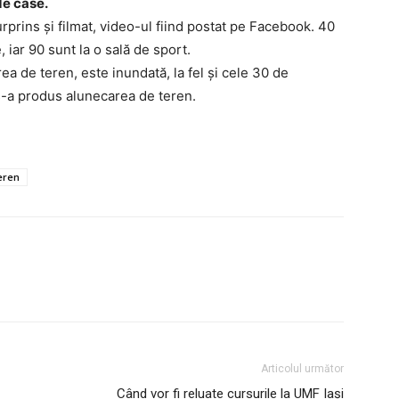
 de case.
rprins și filmat, video-ul fiind postat pe Facebook. 40
, iar 90 sunt la o sală de sport.
 de teren, este inundată, la fel şi cele 30 de
s-a produs alunecarea de teren.
eren
AȘI
Utile
Articolul următor
Când vor fi reluate cursurile la UMF Iași