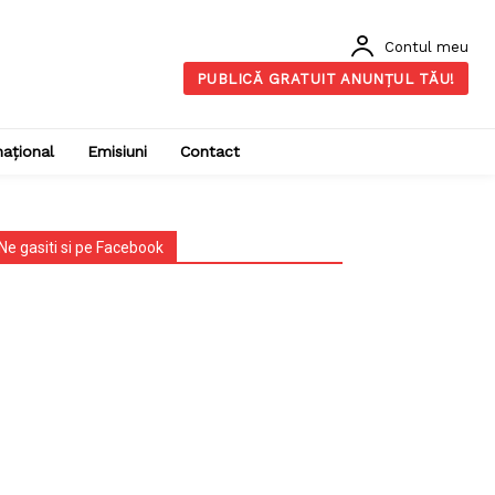
Contul meu
PUBLICĂ GRATUIT ANUNȚUL TĂU!
național
Emisiuni
Contact
Ne gasiti si pe Facebook