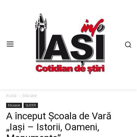
Acasă
Educație
Educație
SLIDER
A început Școala de Vară
„Iași – Istorii, Oameni,