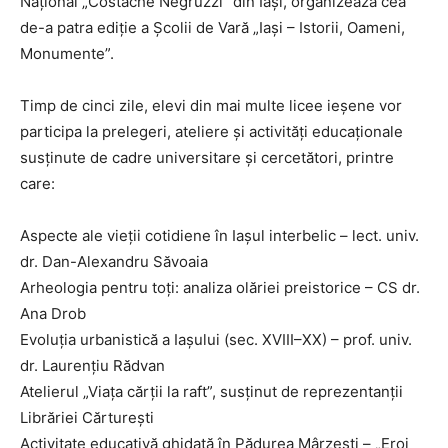
Național „Costache Negruzzi” din Iași, organizează cea
de-a patra ediție a Școlii de Vară „Iași – Istorii, Oameni,
Monumente”.
Timp de cinci zile, elevi din mai multe licee ieșene vor
participa la prelegeri, ateliere și activități educaționale
susținute de cadre universitare și cercetători, printre
care:
Aspecte ale vieții cotidiene în Iașul interbelic – lect. univ.
dr. Dan-Alexandru Săvoaia
Arheologia pentru toți: analiza olăriei preistorice – CS dr.
Ana Drob
Evoluția urbanistică a Iașului (sec. XVIII–XX) – prof. univ.
dr. Laurențiu Rădvan
Atelierul „Viața cărții la raft”, susținut de reprezentanții
Librăriei Cărturești
Activitate educativă ghidată în Pădurea Mârzești – „Eroi