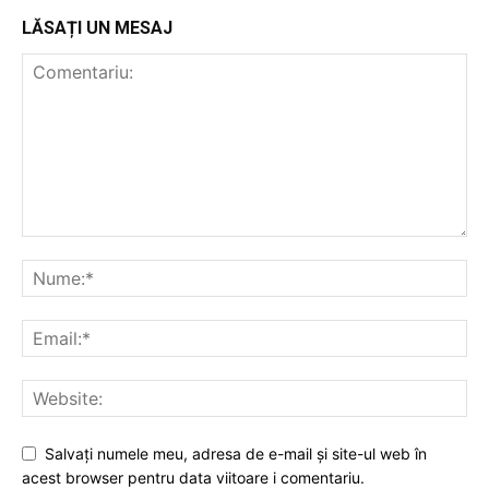
Utile
LĂSAȚI UN MESAJ
Publică gratuit anunțul tău!
Contact
Emisiuni
Prelucrarea datelor cu caracter personal
Salvați numele meu, adresa de e-mail și site-ul web în
acest browser pentru data viitoare i comentariu.