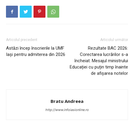
INFO IAȘI
Articolul precedent
Articolul următor
Astăzi încep înscrierile la UMF
Rezultate BAC 2026:
Iași pentru admiterea din 2026
Corectarea lucrărilor s-a
încheiat. Mesajul ministrului
Educației cu puțin timp înainte
de afișarea notelor
Bratu Andreea
PUBLICĂ GRATUIT ANUNȚUL TĂU!
http://www.infoiasionline.ro