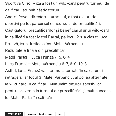
Sportivă Ciric. Miza a fost un wild-card pentru turneul de
calificări, atribuit câștigătorului.
Andrei Pavel, directorul turneului, a fost alături de
sportivi pe tot parcursul concursului de precalificări.
Câștigătorul precalificărilor și beneficiarul unui wild-card
în calificări a fost Matei Partal, pe locul 2 s-a clasat Luca
PUBLICĂ GRATUIT ANUNȚUL TĂU!
Frunză, iar al treilea a fost Matei Vârbanciu.
Rezultatele finale din precalificări:
Matei Partal – Luca Frunză 7-5, 6-4
Luca Frunză – Matei Vârbanciu 6-7, 6-0, 10-3
Utile
Astfel, Luca Frunză va fi primul alternate în cazul unei
retrageri, iar locul 3, Matei Vârbanciu, al doilea alternate
Publică gratuit anunțul tău!
la wild-card în calificări. Mulțumim tuturor sportivilor
Contact
pentru prezența la turneul de precalificări și mult success
Emisiuni
lui Matei Partal în calificări!
Prelucrarea datelor cu caracter personal
ETICHETE
concord iasi open
iași