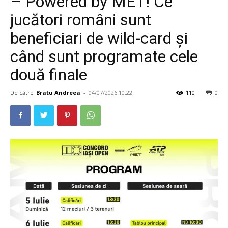
– Powered by MET! Ce
jucători români sunt
beneficiari de wild-card și
când sunt programate cele
două finale
De către
Bratu Andreea
-
04/07/2026 10:22
110
0