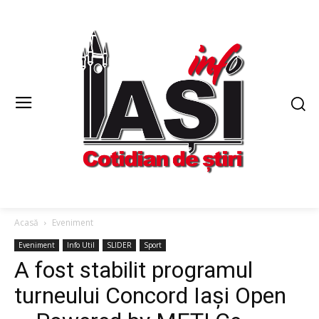
Acasă
Eveniment
Eveniment
Info Util
SLIDER
Sport
A fost stabilit programul
turneului Concord Iași Open