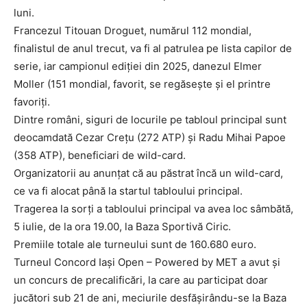
luni.
Francezul Titouan Droguet, numărul 112 mondial,
finalistul de anul trecut, va fi al patrulea pe lista capilor de
serie, iar campionul ediției din 2025, danezul Elmer
Moller (151 mondial, favorit, se regăsește și el printre
favoriți.
Dintre români, siguri de locurile pe tabloul principal sunt
deocamdată Cezar Crețu (272 ATP) și Radu Mihai Papoe
(358 ATP), beneficiari de wild-card.
Organizatorii au anunțat că au păstrat încă un wild-card,
ce va fi alocat până la startul tabloului principal.
Tragerea la sorți a tabloului principal va avea loc sâmbătă,
5 iulie, de la ora 19.00, la Baza Sportivă Ciric.
INFO IAȘI
Premiile totale ale turneului sunt de 160.680 euro.
Turneul Concord Iași Open – Powered by MET a avut și
un concurs de precalificări, la care au participat doar
jucători sub 21 de ani, meciurile desfășirându-se la Baza