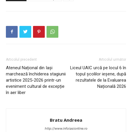
Articolul precedent
Articolul următor
Ateneul Național din Iași
Liceul UAIC urcă pe locul 6 în
marchează închiderea stagiunii
topul școlilor ieșene, după
artistice 2025-2026 printr-un
rezultatele de la Evaluarea
eveniment cultural de excepție
Națională 2026
în aer liber
Bratu Andreea
http://www.infoiasionline.ro