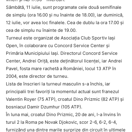
Sâmbătă, 11 iulie, sunt programate cele două semifinale
de simplu (ora 16.00 și nu înainte de 18.00), iar duminică,
12 iulie, vor avea loc finalele. Cea de dublu la ora 17.00 și
cea de simplu nu înainte de 19.00.
Turneul este organizat de Asociația Club Sportiv Iași
Open, în colaborare cu Concord Service Center și
Primăria Municipiului Iași. Directorul Concord Service
Center, Andrei Oriță, este deținătorul licenței, iar Andrei
Pavel, fosta mare rachetă a României, locul 13 ATP în
2004, este director de turneu.
Lista de înscrieri la turneul masculin s-a închis, iar
principalii trei favoriți la momentul actual sunt franezul
Valentin Royer (75 ATP), croatul Dino Prizmic (82 ATP) și
bosniacul Damir Dzumhur (105 ATP).
În luna mai, croatul Dino Prizmic, 20 de ani, l-a învins în
turul 2 la Roma pe Novak Djokovic, scor 2-6, 6-2, 6-4,
furnizând una dintre marile surprize din circuit în ultimele