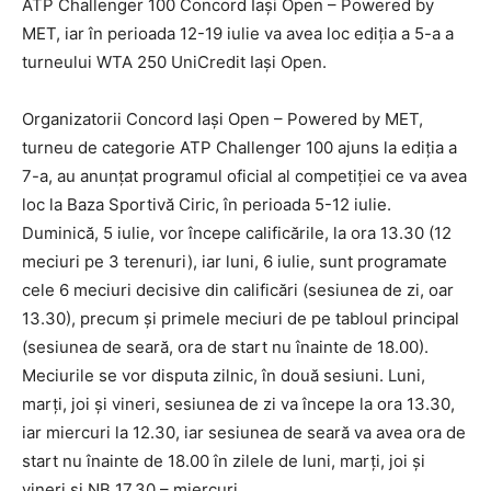
ATP Challenger 100 Concord Iași Open – Powered by
MET, iar în perioada 12-19 iulie va avea loc ediția a 5-a a
turneului WTA 250 UniCredit Iași Open.
Organizatorii Concord Iași Open – Powered by MET,
turneu de categorie ATP Challenger 100 ajuns la ediția a
7-a, au anunțat programul oficial al competiției ce va avea
loc la Baza Sportivă Ciric, în perioada 5-12 iulie.
Duminică, 5 iulie, vor începe calificările, la ora 13.30 (12
meciuri pe 3 terenuri), iar luni, 6 iulie, sunt programate
cele 6 meciuri decisive din calificări (sesiunea de zi, oar
13.30), precum și primele meciuri de pe tabloul principal
(sesiunea de seară, ora de start nu înainte de 18.00).
Meciurile se vor disputa zilnic, în două sesiuni. Luni,
marți, joi și vineri, sesiunea de zi va începe la ora 13.30,
iar miercuri la 12.30, iar sesiunea de seară va avea ora de
start nu înainte de 18.00 în zilele de luni, marți, joi și
vineri și NB 17.30 – miercuri.