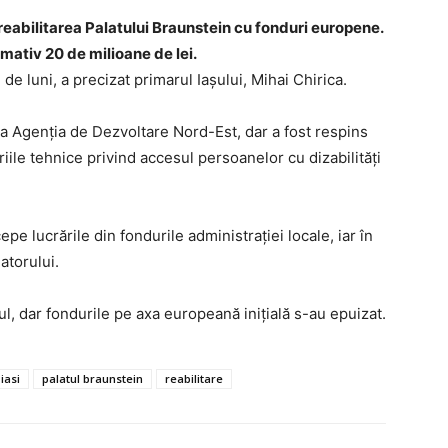
 reabilitarea Palatului Braunstein cu fonduri europene.
mativ 20 de milioane de lei.
de luni, a precizat primarul Iaşului, Mihai Chirica.
la Agenţia de Dezvoltare Nord-Est, dar a fost respins
iile tehnice privind accesul persoanelor cu dizabilităţi
epe lucrările din fondurile administraţiei locale, iar în
atorului.
ul, dar fondurile pe axa europeană iniţială s-au epuizat.
iasi
palatul braunstein
reabilitare
AȘI