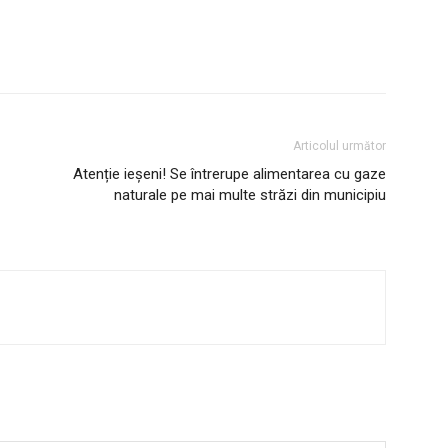
Utile
Publică gratuit anunțul tău!
Articolul următor
Contact
Atenție ieșeni! Se întrerupe alimentarea cu gaze
Emisiuni
naturale pe mai multe străzi din municipiu
Prelucrarea datelor cu caracter per
IT ANUNȚUL