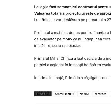
La Iaşi a fost semnat ieri contractul pentru
Valoarea totală a proiectului este de aproxi
Lucrările se vor desfăşura pe parcursul a 27 
Proiectul a mai fost depus pentru finanţare 
de evaluator pe motiv că nu îndeplinea criter
în clădire, scrie radioiasi.ro.
Primarul Mihai Chirica a luat decizia de a înc
paralel a acţionat în instanţă hotărârea evalu
În prima instanţă, Primăria a câştigat proces
ETICHETE
centrul iasului
cladire
contract
INFO I