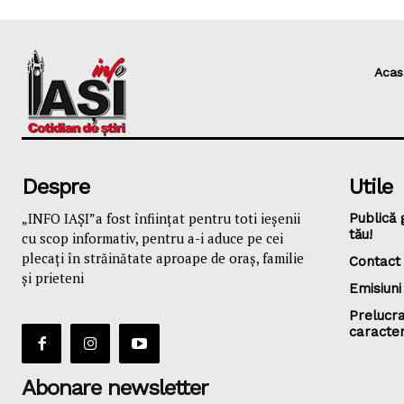
Acas
Despre
Utile
„INFO IAȘI”a fost înfiinţat pentru toti ieşenii
Publică 
tău!
cu scop informativ, pentru a-i aduce pe cei
plecaţi în străinătate aproape de oraş, familie
Contact
și prieteni
Emisiuni
Prelucra
caracte
Abonare newsletter