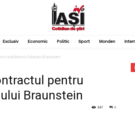
Exclusiv
Economic
Politic
Sport
Monden
Inter
ru reabilitarea Palatului Braunstein
ntractul pentru
tului Braunstein
347
0