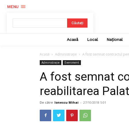
MENU
Căutați
Acasă
Local
Național
Acasă
Administrație
A fost semnat contractul pent
Administrație
Eveniment
A fost semnat co
reabilitarea Pala
De către
Ionescu Mihai
-
27/10/2018 5:01