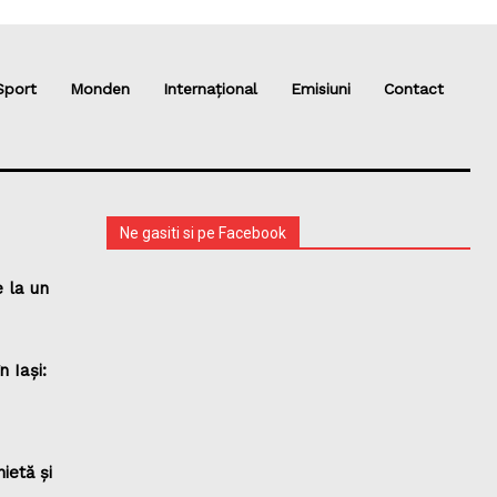
Sport
Monden
Internațional
Emisiuni
Contact
Ne gasiti si pe Facebook
 la un
 Iași:
ietă și