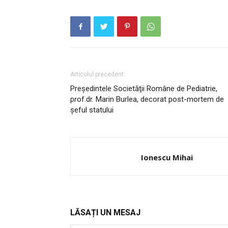
Articolul precedent
Preşedintele Societăţii Române de Pediatrie,
prof.dr. Marin Burlea, decorat post-mortem de
şeful statului
PUBLICĂ GRATU
TĂU!
Ionescu Mihai
LĂSAȚI UN MESAJ