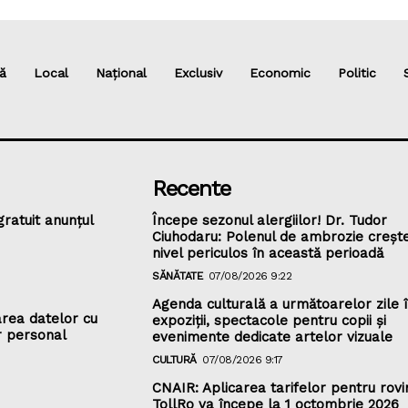
ă
Local
Național
Exclusiv
Economic
Politic
Recente
gratuit anunțul
Începe sezonul alergiilor! Dr. Tudor
Ciuhodaru: Polenul de ambrozie crește
nivel periculos în această perioadă
SĂNĂTATE
07/08/2026 9:22
Agenda culturală a următoarelor zile în
rea datelor cu
expoziții, spectacole pentru copii și
r personal
evenimente dedicate artelor vizuale
CULTURĂ
07/08/2026 9:17
CNAIR: Aplicarea tarifelor pentru rovin
TollRo va începe la 1 octombrie 2026