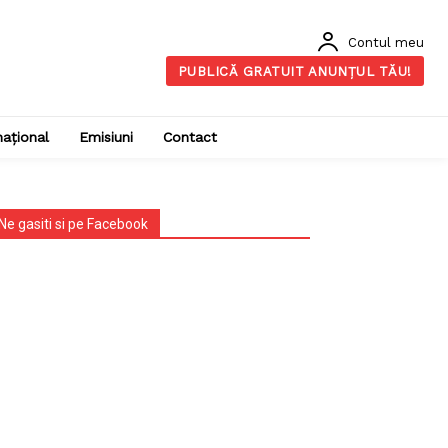
Contul meu
PUBLICĂ GRATUIT ANUNȚUL TĂU!
național
Emisiuni
Contact
Ne gasiti si pe Facebook