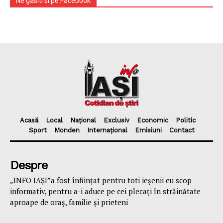
Ne gasiti si pe Facebook
Acasă
Local
Național
Exclusiv
Economic
Politic
Sport
Monden
Internațional
Emisiuni
Contact
Despre
„INFO IAȘI”a fost înfiinţat pentru toti ieşenii cu scop
informativ, pentru a-i aduce pe cei plecaţi în străinătate
aproape de oraş, familie și prieteni