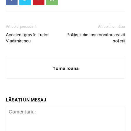
Articolul precedent
Articolul următor
Accident grav în Tudor
Polițiștii din Iași monitorizează
Vladimirescu
șoferii
Toma Ioana
INFO IAȘI
LĂSAȚI UN MESAJ