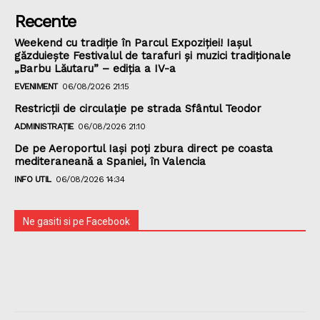
Recente
Weekend cu tradiție în Parcul Expoziției! Iașul
găzduiește Festivalul de tarafuri și muzici tradiționale
„Barbu Lăutaru” – ediția a IV-a
EVENIMENT
06/08/2026 21:15
Restricții de circulație pe strada Sfântul Teodor
ADMINISTRAȚIE
06/08/2026 21:10
De pe Aeroportul Iași poți zbura direct pe coasta
mediteraneană a Spaniei, în Valencia
INFO UTIL
06/08/2026 14:34
Ne gasiti si pe Facebook