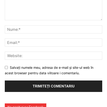
PUBLICĂ GRATUIT ANUNȚUL TĂU!
Utile
Publică gratuit anunțul tău!
Contact
Emisiuni
Salvați numele meu, adresa de e-mail și site-ul web în
Prelucrarea datelor cu caracter personal
acest browser pentru data viitoare i comentariu.