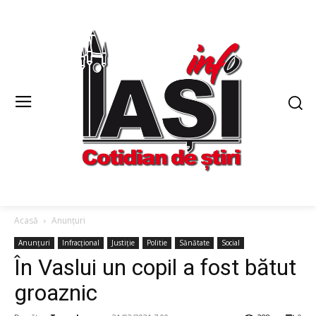
Acasă
Anunțuri
Anunțuri
Infracțional
Justiție
Politie
Sănătate
Social
În Vaslui un copil a fost bătut
groaznic