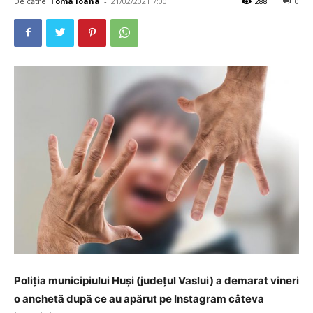
De către
Toma Ioana
-
21/02/2021 7:00
288
0
Poliția municipiului Huși (județul Vaslui) a demarat vineri
o anchetă după ce au apărut pe Instagram câteva