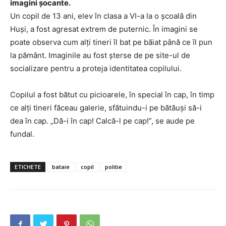
imagini șocante.
Un copil de 13 ani, elev în clasa a VI-a la o școală din
Huși, a fost agresat extrem de puternic. În imagini se
poate observa cum alți tineri îl bat pe băiat până ce îl pun
la pământ. Imaginile au fost șterse de pe site-ul de
socializare pentru a proteja identitatea copilului.
Copilul a fost bătut cu picioarele, în special în cap, în timp
ce alți tineri făceau galerie, sfătuindu-i pe bătăuși să-i
dea în cap. „Dă-i în cap! Calcă-l pe cap!”, se aude pe
fundal.
ETICHETE
bataie
copil
politie