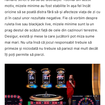
motiv, mizele minime au fost stabilite în așa fel încât
oricine să se poată distra fără să-și afecteze viața de zi cu
zi în cazul unor rezultate negative. Fie că vorbim despre
ruleta live sau blackjack live, mizele minime sunt la un
prag destul de scăzut față de cele din cazinouri terestre.
Desigur, există și mese la care jucătorii pot miza sume
mai mari. Nu uita însă că jocul responsabil trebuie să
primeze și niciodată nu trebuie să pariezi mai mult decât
îți poți permite să pierzi.