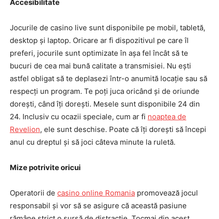
Accesibilitate
Jocurile de casino live sunt disponibile pe mobil, tabletă,
desktop și laptop. Oricare ar fi dispozitivul pe care îl
preferi, jocurile sunt optimizate în așa fel încât să te
bucuri de cea mai bună calitate a transmisiei. Nu ești
astfel obligat să te deplasezi într-o anumită locație sau să
respecți un program. Te poți juca oricând și de oriunde
dorești, când îți dorești. Mesele sunt disponibile 24 din
24. Inclusiv cu ocazii speciale, cum ar fi
noaptea de
Revelion
, ele sunt deschise. Poate că îți dorești să începi
anul cu dreptul și să joci câteva minute la ruletă.
Mize potrivite oricui
Operatorii de
casino online Romania
promovează jocul
responsabil și vor să se asigure că această pasiune
rămâne strict o sursă de distracție. Tocmai din acest