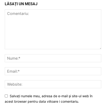
LĂSAȚI UN MESAJ
Salvați numele meu, adresa de e-mail și site-ul web în
acest browser pentru data viitoare i comentariu.