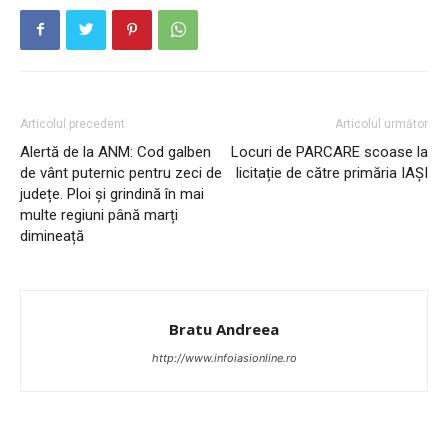
Articolul precedent
Articolul următor
Alertă de la ANM: Cod galben
Locuri de PARCARE scoase la
de vânt puternic pentru zeci de
licitație de către primăria IAȘI
județe. Ploi și grindină în mai
multe regiuni până marți
dimineață
Bratu Andreea
http://www.infoiasionline.ro