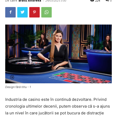
De către
Bratu Andreea
-
24/03/2025 3:00
224
0
Design fără titlu - 1
Industria de casino este în continuă dezvoltare. Privind
cronologia ultimelor decenii, putem observa că s-a ajuns
la un nivel în care jucătorii se pot bucura de distracție