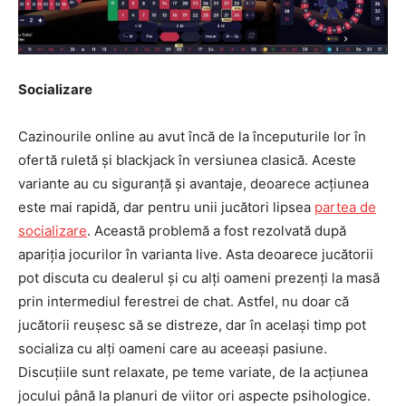
Socializare
Cazinourile online au avut încă de la începuturile lor în
ofertă ruletă și blackjack în versiunea clasică. Aceste
variante au cu siguranță și avantaje, deoarece acțiunea
este mai rapidă, dar pentru unii jucători lipsea
partea de
socializare
. Această problemă a fost rezolvată după
apariția jocurilor în varianta live. Asta deoarece jucătorii
INFO IAȘI
pot discuta cu dealerul și cu alți oameni prezenți la masă
prin intermediul ferestrei de chat. Astfel, nu doar că
jucătorii reușesc să se distreze, dar în același timp pot
socializa cu alți oameni care au aceeași pasiune.
Discuțiile sunt relaxate, pe teme variate, de la acțiunea
jocului până la planuri de viitor ori aspecte psihologice.