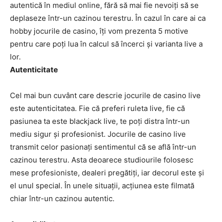
autentică în mediul online, fără să mai fie nevoiți să se
deplaseze într-un cazinou terestru. În cazul în care ai ca
hobby jocurile de casino, îți vom prezenta 5 motive
pentru care poți lua în calcul să încerci și varianta live a
lor.
Autenticitate
Cel mai bun cuvânt care descrie jocurile de casino live
este autenticitatea. Fie că preferi ruleta live, fie că
pasiunea ta este blackjack live, te poți distra într-un
mediu sigur și profesionist. Jocurile de casino live
transmit celor pasionați sentimentul că se află într-un
cazinou terestru. Asta deoarece studiourile folosesc
mese profesioniste, dealeri pregătiți, iar decorul este și
el unul special. În unele situații, acțiunea este filmată
chiar într-un cazinou autentic.