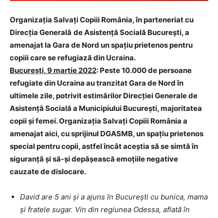
Organizația Salvați Copiii România, în parteneriat cu
Direcți
a
General
ă
de Asistență Socială Bucureşt
i, a
amenajat la Gara de Nord un spațiu prietenos pentru
copiii care se refugiază din Ucraina.
București, 9 martie 2022
:
Peste 10.000 de persoane
refugiate din Ucraina au tranzitat Gara de Nord în
ultimele zile, potrivit estimărilor
Direcți
ei
General
e
de
Asistență Socială
a Municipiului
Bucureşt
i, majoritatea
copii și femei. Organizația
Salva
ți
Copiii
România
a
amenajat
aici
, cu sprijinul
DGASMB,
un
spațiu prietenos
special pentru copii, astfel încât aceștia să se simtă în
siguranță și să-și depășească emoțiile negative
cauzate de dislocare.
David are 5 ani și a ajuns în București cu bunica, mama
și fratele sugar. Vin din regiunea Odessa, aflată în