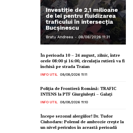
Investiție de 2,1 milioane
de lei pentru fluidizarea
traficului în intersecția
Bucșinescu
Bratu Andreea
-
08/08/2026 11:31
În perioada 10 – 24 august, zilnic, între
orele 08:00 și 16:00, circulația rutieră va fi
închisă pe strada Traian
INFO UTIL
08/08/2026 11:11
Poliţia de Frontieră Română: TRAFIC
INTENS la PTF Giurgiulești – Galați
INFO UTIL
08/08/2026 11:10
Începe sezonul alergiilor! Dr. Tudor
Ciuhodaru: Polenul de ambrozie crește la
un nivel periculos în această perioadă