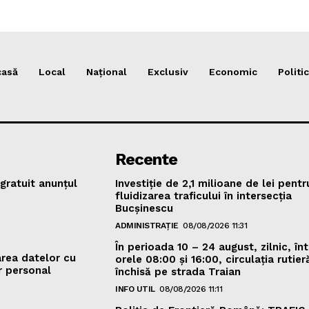
casă
Local
Național
Exclusiv
Economic
Politic
Recente
gratuit anunțul
Investiție de 2,1 milioane de lei pentr
fluidizarea traficului în intersecția
Bucșinescu
ADMINISTRAȚIE
08/08/2026 11:31
În perioada 10 – 24 august, zilnic, înt
area datelor cu
orele 08:00 și 16:00, circulația rutieră
r personal
închisă pe strada Traian
INFO UTIL
08/08/2026 11:11