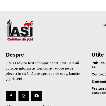
A
Despre
Utile
„INFO IAȘI”a fost înfiinţat pentru toti ieşenii
Publică 
tău!
cu scop informativ, pentru a-i aduce pe cei
plecaţi în străinătate aproape de oraş, familie
Contact
și prieteni
Emisiuni
Prelucr
caracte