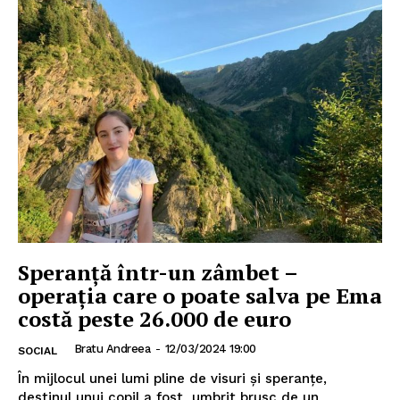
INFO IAȘI
Speranță într-un zâmbet –
operația care o poate salva pe Ema
costă peste 26.000 de euro
Bratu Andreea
-
12/03/2024 19:00
SOCIAL
În mijlocul unei lumi pline de visuri și speranțe,
destinul unui copil a fost umbrit brusc de un