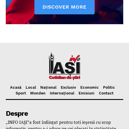
Acasă
Local
Național
Exclusiv
Economic
Politic
Sport
Monden
Internațional
Emisiuni
Contact
Despre
„INFO IAȘI”a fost înfiinţat pentru toti ieşenii cu scop
informativ, pentru a-i aduce pe cei plecaţi în străinătate