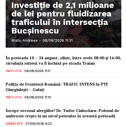
Investiție de 2,1 milioane
de lei pentru fluidizarea
traficului în intersecția
Bucșinescu
Bratu Andreea
-
08/08/2026 11:31
În perioada 10 – 24 august, zilnic, între orele 08:00 și 16:00,
circulația rutieră va fi închisă pe strada Traian
INFO UTIL
08/08/2026 11:11
Poliţia de Frontieră Română: TRAFIC INTENS la PTF
Giurgiulești – Galați
INFO UTIL
08/08/2026 11:10
Începe sezonul alergiilor! Dr. Tudor Ciuhodaru: Polenul de
ambrozie crește la un nivel periculos în această perioadă
SĂNĂTATE
07/08/2026 9:22