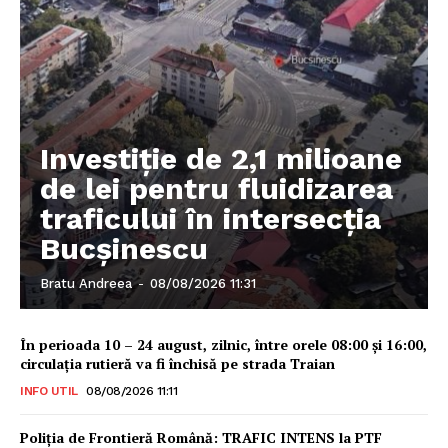
Investiție de 2,1 milioane
de lei pentru fluidizarea
traficului în intersecția
Bucșinescu
Bratu Andreea
-
08/08/2026 11:31
În perioada 10 – 24 august, zilnic, între orele 08:00 și 16:00,
circulația rutieră va fi închisă pe strada Traian
INFO UTIL
08/08/2026 11:11
Poliţia de Frontieră Română: TRAFIC INTENS la PTF