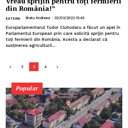
Vreau sprijin pentru toți fermierii
din România!”
Bratu Andreea
-
02/03/2023 15:40
EXTERN
Europarlamentarul Tudor Ciuhodaru a făcut un apel în
Parlamentul European prin care solicită sprijin pentru
toți fermierii din România. Acesta a declarat că
susținerea agriculturii...
PUBLICĂ GRATUIT ANUNȚUL TĂU!
2
3
4
Utile
Popular
Publică gratuit anunțul tău!
Contact
Emisiuni
Prelucrarea datelor cu caracter personal