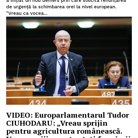
a inițiat un nou demers prin care solicită renunțarea
de urgență la schimbarea orei la nivel european.
”Vreau ca vocea...
INFO IAȘI
VIDEO: Europarlamentarul Tudor
CIUHODARU: „Vreau sprijin
pentru agricultura românească.