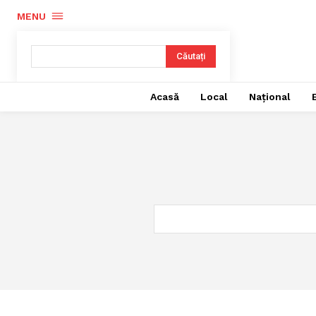
MENU
Căutați
Acasă
Local
Național