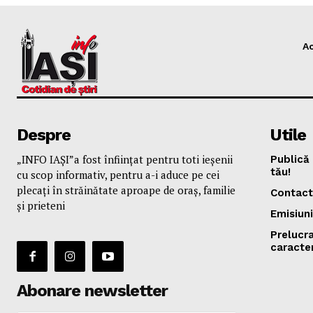
A
Despre
Utile
„INFO IAȘI”a fost înfiinţat pentru toti ieşenii
Publică 
tău!
cu scop informativ, pentru a-i aduce pe cei
plecaţi în străinătate aproape de oraş, familie
Contact
și prieteni
Emisiuni
Prelucr
caracte
Abonare newsletter