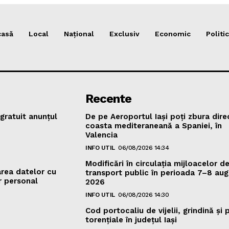
casă
Local
Național
Exclusiv
Economic
Politic
Recente
gratuit anunțul
De pe Aeroportul Iași poți zbura dire
coasta mediteraneană a Spaniei, în
Valencia
INFO UTIL
06/08/2026 14:34
Modificări în circulația mijloacelor d
area datelor cu
transport public în perioada 7–8 aug
r personal
2026
INFO UTIL
06/08/2026 14:30
Cod portocaliu de vijelii, grindină şi 
torenţiale în judeţul Iași