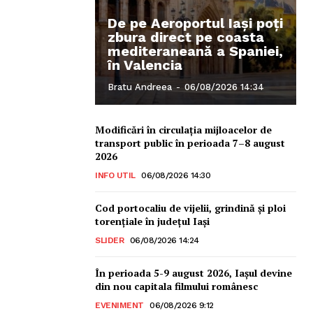
De pe Aeroportul Iași poți
zbura direct pe coasta
mediteraneană a Spaniei,
în Valencia
Bratu Andreea
-
06/08/2026 14:34
Modificări în circulația mijloacelor de
transport public în perioada 7–8 august
2026
INFO UTIL
06/08/2026 14:30
Cod portocaliu de vijelii, grindină şi ploi
torenţiale în judeţul Iași
SLIDER
06/08/2026 14:24
În perioada 5-9 august 2026, Iașul devine
din nou capitala filmului românesc
EVENIMENT
06/08/2026 9:12