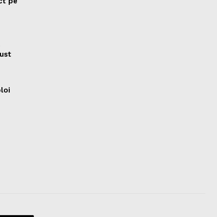
ct pe
e
ust
ploi