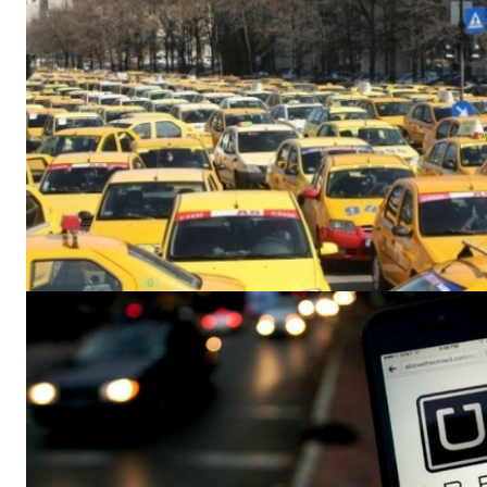
INFO I
PUBLICĂ GRATU
TĂU!