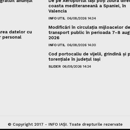
gratuit anunțul
De pe Aeroportul Iași poți zbura dire
coasta mediteraneană a Spaniei, în
Valencia
INFO UTIL
06/08/2026 14:34
Modificări în circulația mijloacelor d
area datelor cu
transport public în perioada 7–8 aug
r personal
2026
INFO UTIL
06/08/2026 14:30
Cod portocaliu de vijelii, grindină şi 
torenţiale în judeţul Iași
SLIDER
06/08/2026 14:24
© Copyright 2017 - INFO IAȘI. Toate drepturile rezervate