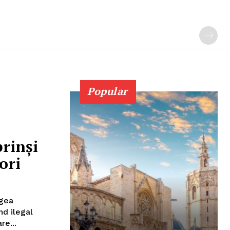
Popular
prinşi
ori
egea
nd ilegal
formulare...