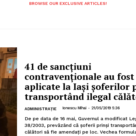
BROWSE OUR EXCLUSIVE ARTICLES!
41 de sancţiuni
contravenţionale au fost
aplicate la Iași şoferilor 
transportând ilegal călăt
Ionescu Mihai
-
21/05/2019 5:36
ADMINISTRAȚIE
De pe data de 16 mai, Guvernul a modificat L
38/2003, prevăzând că şoferii prinşi transportâ
călători să fie amendaţi pe loc. Vechea 