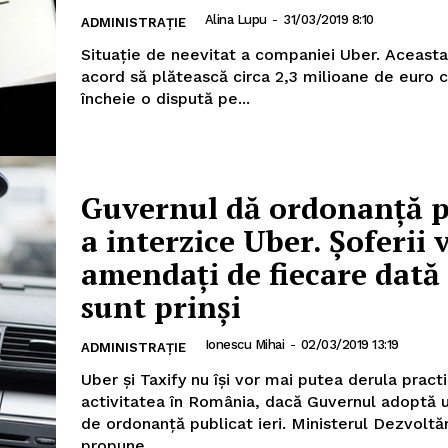
Alina Lupu
-
31/03/2019 8:10
ADMINISTRAȚIE
Situație de neevitat a companiei Uber. Aceasta
acord să plătească circa 2,3 milioane de euro c
încheie o dispută pe...
Guvernul dă ordonanţă 
a interzice Uber. Şoferii v
amendaţi de fiecare dată
sunt prinşi
Ionescu Mihai
-
02/03/2019 13:19
ADMINISTRAȚIE
Uber şi Taxify nu îşi vor mai putea derula pract
activitatea în România, dacă Guvernul adoptă 
de ordonanţă publicat ieri. Ministerul Dezvoltării
propune...