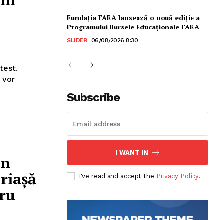
 în
Fundația FARA lansează o nouă ediție a
Programului Bursele Educaționale FARA
SLIDER
06/08/2026 8:30
test.
a vor
Subscribe
I WANT IN
sonal
în
riașă
I've read and accept the
Privacy Policy
.
tru