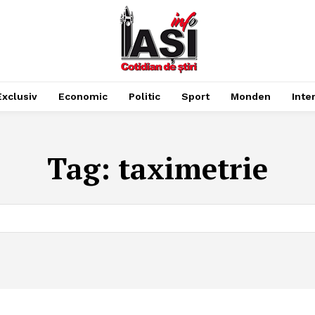
Exclusiv
Economic
Politic
Sport
Monden
Inte
Tag:
taximetrie