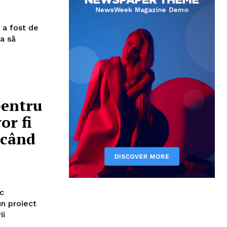
 a fost de
a să
pentru
or fi
 când
ic
un proiect