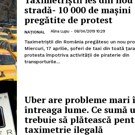
Taximetriștii ies din nou
stradă- 10 000 de mașini
pregătite de protest
AȘI
Alina Lupu
-
08/04/2019 10:29
NAȚIONAL
Taximetriștii din România pregătesc un nou pro
Miercuri, 17 aprilie, șoferi de taxi din toată țar
Utile
protesta împotriva activității de piraterie din
transporturile...
Publică gratuit anunțul tău!
Contact
Emisiuni
Prelucrarea datelor cu caracter per
Uber are probleme mari 
întreaga lume. Ce sumă u
IT ANUNȚUL
trebuie să plătească pen
taximetrie ilegală