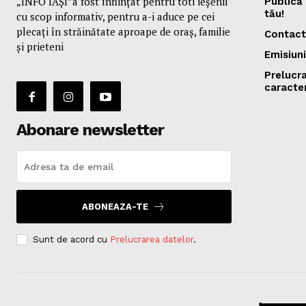
„INFO IAȘI”a fost înfiinţat pentru toti ieşenii
Publică 
tău!
cu scop informativ, pentru a-i aduce pe cei
plecaţi în străinătate aproape de oraş, familie
Contact
și prieteni
Emisiuni
Prelucr
caracte
Abonare newsletter
ABONEAZA-TE
Sunt de acord cu
Prelucrarea datelor
.