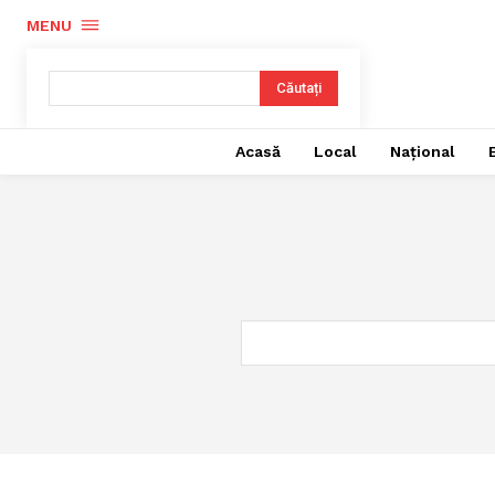
MENU
Căutați
Acasă
Local
Național