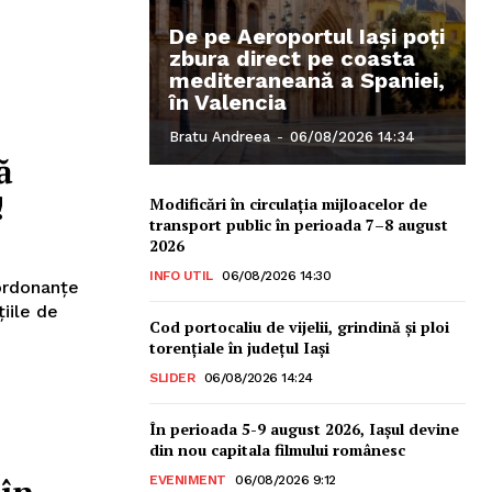
De pe Aeroportul Iași poți
zbura direct pe coasta
mediteraneană a Spaniei,
în Valencia
Bratu Andreea
-
06/08/2026 14:34
ă
!
Modificări în circulația mijloacelor de
transport public în perioada 7–8 august
2026
INFO UTIL
06/08/2026 14:30
 ordonanţe
ţiile de
Cod portocaliu de vijelii, grindină şi ploi
torenţiale în judeţul Iași
SLIDER
06/08/2026 14:24
În perioada 5-9 august 2026, Iașul devine
din nou capitala filmului românesc
EVENIMENT
06/08/2026 9:12