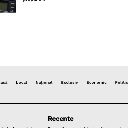
casă
Local
Național
Exclusiv
Economic
Politic
Recente