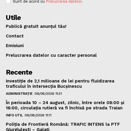
Sunt de acord cu
Prelucrarea datelor
.
Utile
Publică gratuit anunțul tău!
Contact
Emisiuni
Prelucrarea datelor cu caracter personal
Recente
Investiție de 2,1 milioane de lei pentru fluidizarea
traficului în intersecția Bucșinescu
ADMINISTRAȚIE
08/08/2026 11:31
În perioada 10 – 24 august, zilnic, între orele 08:00 și
16:00, circulația rutieră va fi închisă pe strada Traian
INFO UTIL
08/08/2026 11:11
Poliţia de Frontieră Română: TRAFIC INTENS la PTF
Giurgiulești – Galați