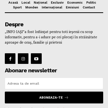
Acasă
Local
Național
Exclusiv
Economic
Politic
Sport
Monden
Internațional
Emisiuni
Contact
Despre
„INFO IAȘI”a fost înfiinţat pentru toti ieşenii cu scop
informativ, pentru a-i aduce pe cei plecaţi în străinătate
aproape de oraş, familie și prieteni
Abonare newsletter
ABONEAZA-TE