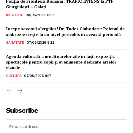
Poliţia de Frontieră Română: TRAFIC INTENS la PTF
Giurgiulești – Galați
INFO UTIL
08/08/2026 11:10
Începe sezonul alergiilor! Dr. Tudor Ciuhodaru: Polenul de
ambrozie crește la un nivel periculos în această perioadă
SĂNĂTATE
07/08/2026 9:22
Agenda culturală a următoarelor zile în Iași: expoziții,
spectacole pentru copii și evenimente dedicate artelor
vizuale
CULTURĂ
07/08/2026 9:17
INFO IAȘI
Subscribe