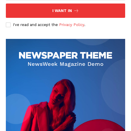
I WANT IN
I've read and accept the
Privacy Policy
.
PUBLICĂ GRATUIT ANUNȚUL TĂU!
Utile
Publică gratuit anunțul tău!
Contact
Emisiuni
Prelucrarea datelor cu caracter personal