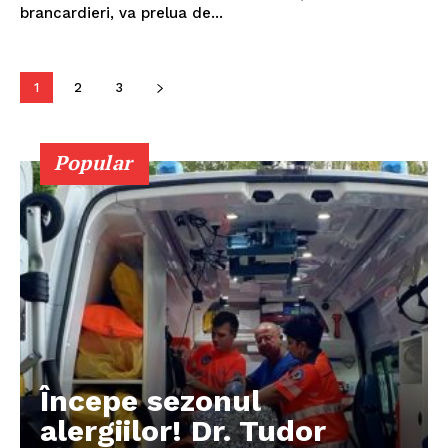
brancardieri, va prelua de...
1
2
3
PUBLICĂ GRATUIT ANUNȚUL TĂU!
Popular
Utile
Publică gratuit anunțul tău!
Contact
Emisiuni
Prelucrarea datelor cu caracter personal
Începe sezonul
alergiilor! Dr. Tudor