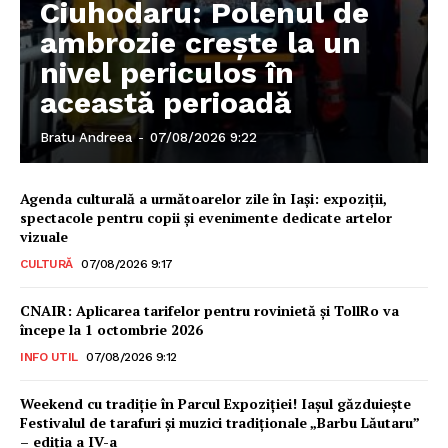
Ciuhodaru: Polenul de
ambrozie crește la un
nivel periculos în
această perioadă
Bratu Andreea
-
07/08/2026 9:22
Agenda culturală a următoarelor zile în Iași: expoziții,
spectacole pentru copii și evenimente dedicate artelor
vizuale
CULTURĂ
07/08/2026 9:17
CNAIR: Aplicarea tarifelor pentru rovinietă și TollRo va
începe la 1 octombrie 2026
INFO UTIL
07/08/2026 9:12
Weekend cu tradiție în Parcul Expoziției! Iașul găzduiește
Festivalul de tarafuri și muzici tradiționale „Barbu Lăutaru”
– ediția a IV-a