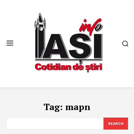
Tag:
mapn
SEARCH