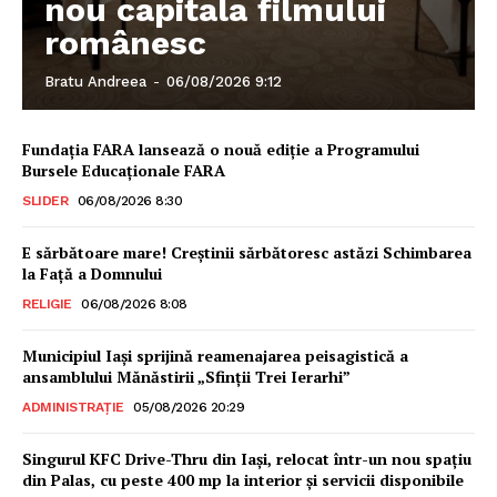
nou capitala filmului
Contact
românesc
Emisiuni
Prelucrarea datelor cu caracter personal
Bratu Andreea
-
06/08/2026 9:12
Fundația FARA lansează o nouă ediție a Programului
Bursele Educaționale FARA
SLIDER
06/08/2026 8:30
E sărbătoare mare! Creștinii sărbătoresc astăzi Schimbarea
la Față a Domnului
RELIGIE
06/08/2026 8:08
Municipiul Iași sprijină reamenajarea peisagistică a
ansamblului Mănăstirii „Sfinții Trei Ierarhi”
ADMINISTRAȚIE
05/08/2026 20:29
Singurul KFC Drive-Thru din Iași, relocat într-un nou spaţiu
din Palas, cu peste 400 mp la interior și servicii disponibile