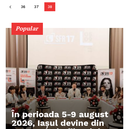
INFO IAȘI
36
37
38
Popular
PUBLICĂ GRATUIT ANUNȚUL TĂU!
Utile
În perioada 5-9 august
2026, Iașul devine din
Publică gratuit anunțul tău!