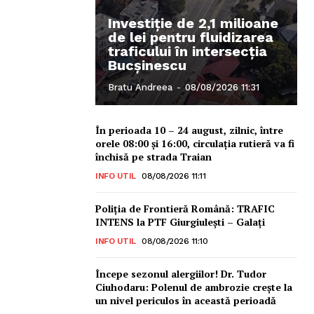
Investiție de 2,1 milioane
de lei pentru fluidizarea
traficului în intersecția
Bucșinescu
Bratu Andreea
-
08/08/2026 11:31
În perioada 10 – 24 august, zilnic, între
orele 08:00 și 16:00, circulația rutieră va fi
închisă pe strada Traian
INFO UTIL
08/08/2026 11:11
Poliţia de Frontieră Română: TRAFIC
INTENS la PTF Giurgiulești – Galați
INFO UTIL
08/08/2026 11:10
Începe sezonul alergiilor! Dr. Tudor
Ciuhodaru: Polenul de ambrozie crește la
un nivel periculos în această perioadă