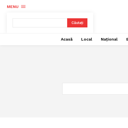
MENU
Căutați
Acasă
Local
Național