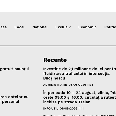
casă
Local
Național
Exclusiv
Economic
Politic
Recente
gratuit anunțul
Investiție de 2,1 milioane de lei pentr
fluidizarea traficului în intersecția
Bucșinescu
ADMINISTRAȚIE
08/08/2026 11:31
În perioada 10 – 24 august, zilnic, înt
area datelor cu
orele 08:00 și 16:00, circulația rutieră
r personal
închisă pe strada Traian
INFO UTIL
08/08/2026 11:11