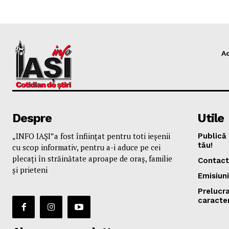
A
Despre
Utile
„INFO IAȘI”a fost înfiinţat pentru toti ieşenii
Publică 
tău!
cu scop informativ, pentru a-i aduce pe cei
plecaţi în străinătate aproape de oraş, familie
Contact
și prieteni
Emisiuni
Prelucr
caracte