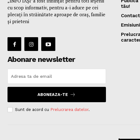
„INFO IAȘI”a fost înfiinţat pentru toti ieşenii
Publică 
tău!
cu scop informativ, pentru a-i aduce pe cei
plecaţi în străinătate aproape de oraş, familie
Contact
și prieteni
Emisiuni
Prelucr
caracte
Abonare newsletter
ABONEAZA-TE
Sunt de acord cu
Prelucrarea datelor
.