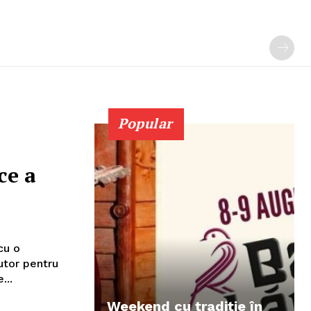
Popular
ce a
cu o
utor pentru
...
Weekend cu tradiție în