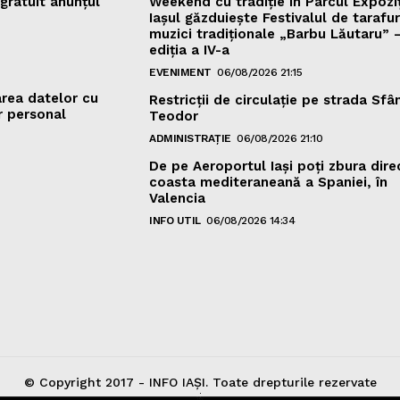
gratuit anunțul
Weekend cu tradiție în Parcul Expoziț
Iașul găzduiește Festivalul de tarafuri
muzici tradiționale „Barbu Lăutaru” 
ediția a IV-a
EVENIMENT
06/08/2026 21:15
area datelor cu
Restricții de circulație pe strada Sfâ
r personal
Teodor
ADMINISTRAȚIE
06/08/2026 21:10
De pe Aeroportul Iași poți zbura dire
coasta mediteraneană a Spaniei, în
Valencia
INFO UTIL
06/08/2026 14:34
© Copyright 2017 - INFO IAȘI. Toate drepturile rezervate