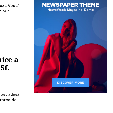
Cuza Voda”
t prin
ice a
Sf.
fost adusă
itatea de