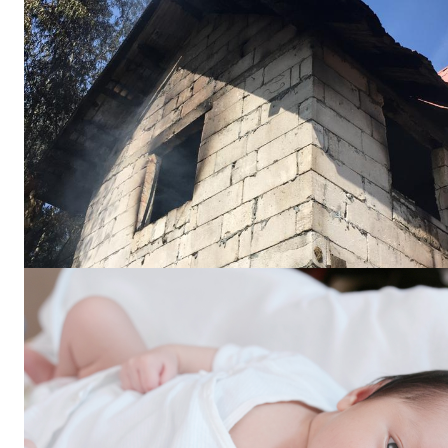
INFO I
PUBLICĂ GRATU
TĂU!