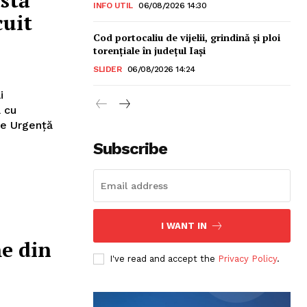
stă
INFO UTIL
06/08/2026 14:30
cuit
Cod portocaliu de vijelii, grindină şi ploi
torenţiale în judeţul Iași
SLIDER
06/08/2026 14:24
i
 cu
 de Urgență
Subscribe
sonal
I WANT IN
e din
I've read and accept the
Privacy Policy
.