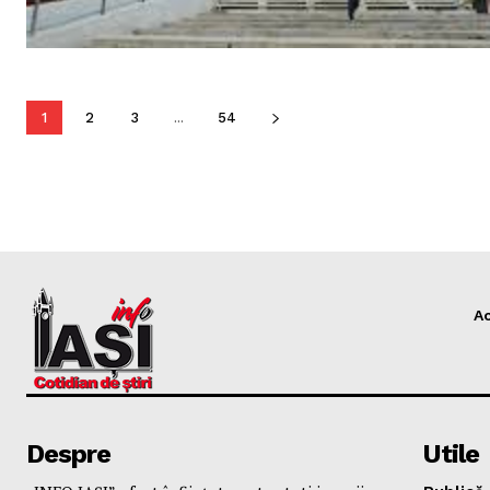
1
2
3
...
54
A
Despre
Utile