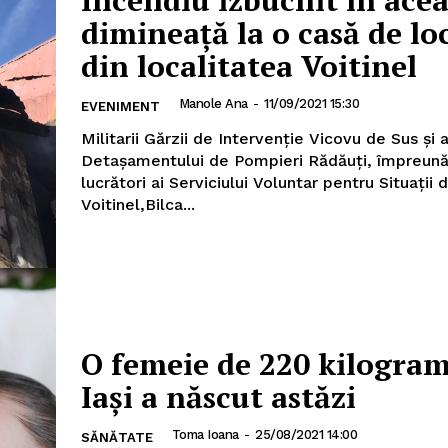
Incendiu izbucnit în acea
dimineață la o casă de lo
din localitatea Voitinel
AȘI
Manole Ana
-
11/09/2021 15:30
EVENIMENT
Militarii Gărzii de Intervenție Vicovu de Sus și a
Detașamentului de Pompieri Rădăuți, împreună
Utile
lucrători ai Serviciului Voluntar pentru Situații
Voitinel,Bilca...
Publică gratuit anunțul tău!
Contact
Emisiuni
Prelucrarea datelor cu caracter per
O femeie de 220 kilogram
IT ANUNȚUL
Iaşi a născut astăzi
Toma Ioana
-
25/08/2021 14:00
SĂNĂTATE