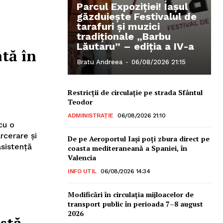
Parcul Expoziției! Iașul
găzduiește Festivalul de
tarafuri și muzici
tradiționale „Barbu
Lăutaru” – ediția a IV-a
tă în
Bratu Andreea
-
06/08/2026 21:15
Restricții de circulație pe strada Sfântul
Teodor
ADMINISTRAȚIE
06/08/2026 21:10
cu o
rcerare și
De pe Aeroportul Iași poți zbura direct pe
asistență
coasta mediteraneană a Spaniei, în
Valencia
INFO UTIL
06/08/2026 14:34
Modificări în circulația mijloacelor de
transport public în perioada 7–8 august
2026