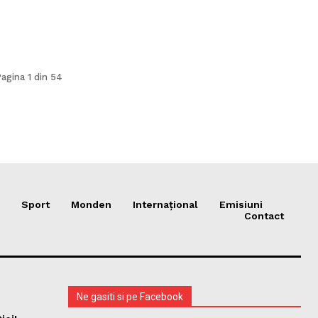
agina 1 din 54
Sport
Monden
Internațional
Emisiuni
Contact
Ne gasiti si pe Facebook