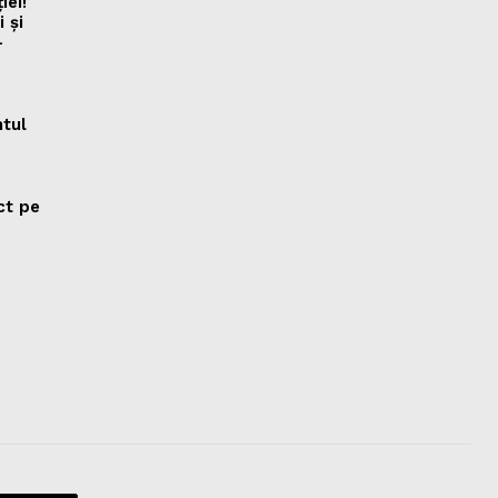
iei!
 și
–
ntul
ct pe