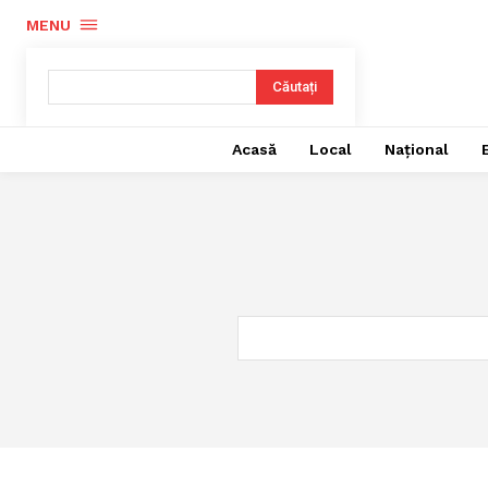
MENU
Căutați
Acasă
Local
Național