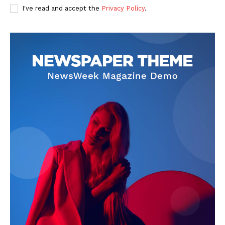
I've read and accept the
Privacy Policy
.
PUBLICĂ GRATUIT ANUNȚUL TĂU!
Utile
Publică gratuit anunțul tău!
Contact
Emisiuni
Prelucrarea datelor cu caracter personal