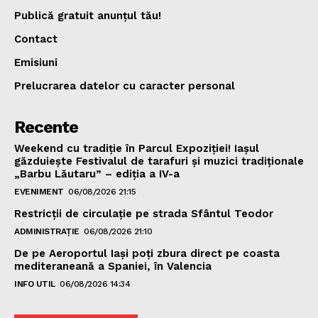
Publică gratuit anunțul tău!
Contact
Emisiuni
Prelucrarea datelor cu caracter personal
Recente
Weekend cu tradiție în Parcul Expoziției! Iașul
găzduiește Festivalul de tarafuri și muzici tradiționale
„Barbu Lăutaru” – ediția a IV-a
EVENIMENT
06/08/2026 21:15
Restricții de circulație pe strada Sfântul Teodor
ADMINISTRAȚIE
06/08/2026 21:10
De pe Aeroportul Iași poți zbura direct pe coasta
mediteraneană a Spaniei, în Valencia
INFO UTIL
06/08/2026 14:34