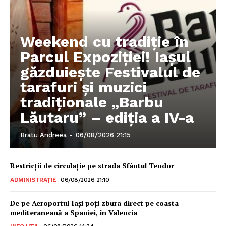
Weekend cu tradiție în
Parcul Expoziției! Iașul
găzduiește Festivalul de
tarafuri și muzici
tradiționale „Barbu
Lăutaru” – ediția a IV-a
Bratu Andreea
-
06/08/2026 21:15
Restricții de circulație pe strada Sfântul Teodor
ADMINISTRAȚIE
06/08/2026 21:10
De pe Aeroportul Iași poți zbura direct pe coasta
mediteraneană a Spaniei, în Valencia