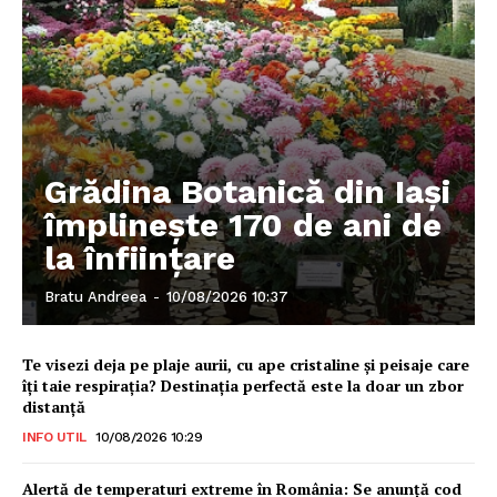
Grădina Botanică din Iaşi
împlineşte 170 de ani de
la înfiinţare
Bratu Andreea
-
10/08/2026 10:37
Te visezi deja pe plaje aurii, cu ape cristaline și peisaje care
îți taie respirația? Destinația perfectă este la doar un zbor
distanță
INFO UTIL
10/08/2026 10:29
Alertă de temperaturi extreme în România: Se anunță cod