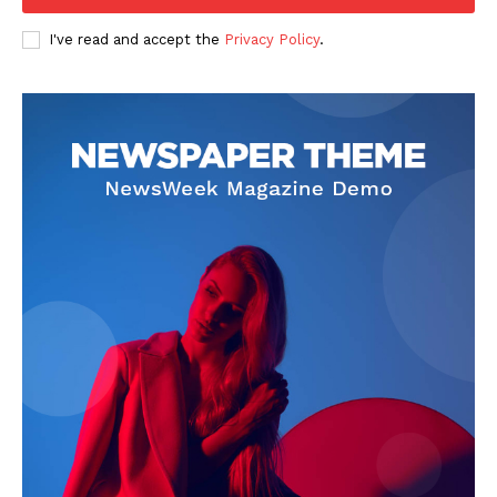
I've read and accept the
Privacy Policy
.
PUBLICĂ GRATUIT ANUNȚUL TĂU!
Utile
Publică gratuit anunțul tău!
Contact
Emisiuni
Prelucrarea datelor cu caracter personal