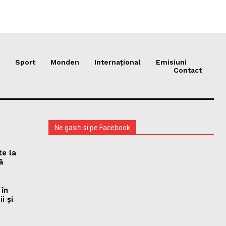
Sport
Monden
Internațional
Emisiuni
Contact
Ne gasiti si pe Facebook
te la
ă
 în
i și