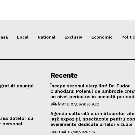
casă
Local
Național
Exclusiv
Economic
Politic
Recente
gratuit anunțul
Începe sezonul alergiilor! Dr. Tudor
Ciuhodaru: Polenul de ambrozie creș
un nivel periculos în această perioad
SĂNĂTATE
07/08/2026 9:22
Agenda culturală a următoarelor zile
area datelor cu
Iași: expoziții, spectacole pentru copi
r personal
evenimente dedicate artelor vizuale
CULTURĂ
07/08/2026 9:17