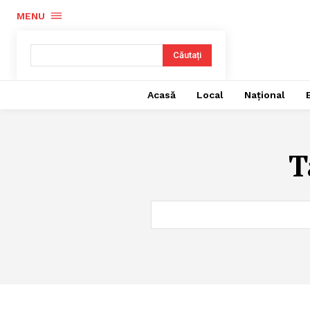
MENU
Căutați
Acasă
Local
Național
T