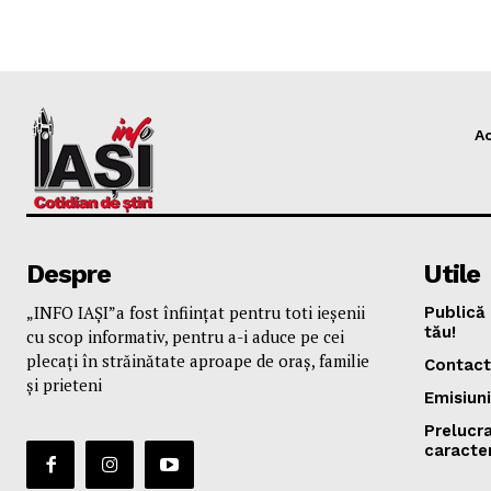
A
Despre
Utile
„INFO IAȘI”a fost înfiinţat pentru toti ieşenii
Publică 
tău!
cu scop informativ, pentru a-i aduce pe cei
plecaţi în străinătate aproape de oraş, familie
Contact
și prieteni
Emisiuni
Prelucr
caracte