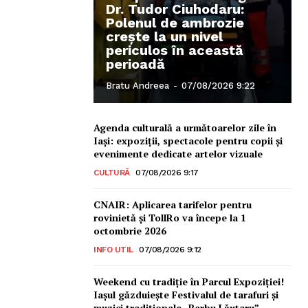
Dr. Tudor Ciuhodaru:
Polenul de ambrozie
crește la un nivel
periculos în această
perioadă
Bratu Andreea
-
07/08/2026 9:22
Agenda culturală a următoarelor zile în
Iași: expoziții, spectacole pentru copii și
evenimente dedicate artelor vizuale
CULTURĂ
07/08/2026 9:17
CNAIR: Aplicarea tarifelor pentru
rovinietă și TollRo va începe la 1
octombrie 2026
INFO UTIL
07/08/2026 9:12
Weekend cu tradiție în Parcul Expoziției!
Iașul găzduiește Festivalul de tarafuri și
muzici tradiționale „Barbu Lăutaru” –