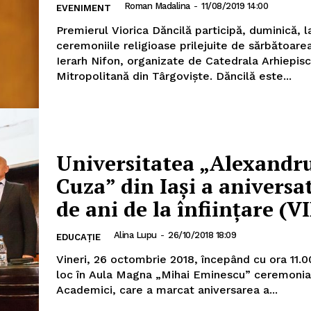
Roman Madalina
-
11/08/2019 14:00
EVENIMENT
Premierul Viorica Dăncilă participă, duminică, l
ceremoniile religioase prilejuite de sărbătoare
Ierarh Nifon, organizate de Catedrala Arhiepisc
Mitropolitană din Târgovişte. Dăncilă este...
Universitatea „Alexandr
Cuza” din Iași a aniversa
de ani de la înființare (
Alina Lupu
-
26/10/2018 18:09
EDUCAȚIE
Vineri, 26 octombrie 2018, începând cu ora 11.0
loc în Aula Magna „Mihai Eminescu” ceremonia
Academici, care a marcat aniversarea a...