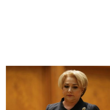
INFO I
PUBLICĂ GRATU
TĂU!