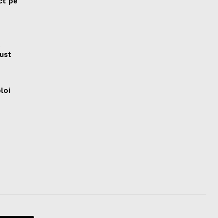
ct pe
e
ust
ploi