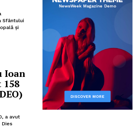
a
a Sfântului
opală şi
u Ioan
t 158
VIDEO)
0, a avut
 Dies