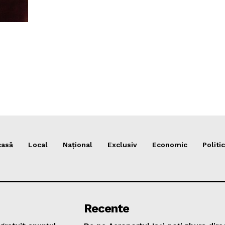
casă
Local
Național
Exclusiv
Economic
Politic
Recente