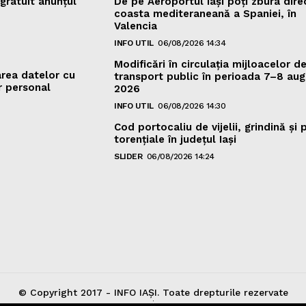
gratuit anunțul
De pe Aeroportul Iași poți zbura dire
coasta mediteraneană a Spaniei, în
Valencia
INFO UTIL
06/08/2026 14:34
Modificări în circulația mijloacelor d
area datelor cu
transport public în perioada 7–8 aug
r personal
2026
INFO UTIL
06/08/2026 14:30
Cod portocaliu de vijelii, grindină şi 
torenţiale în judeţul Iași
SLIDER
06/08/2026 14:24
© Copyright 2017 - INFO IAȘI. Toate drepturile rezervate