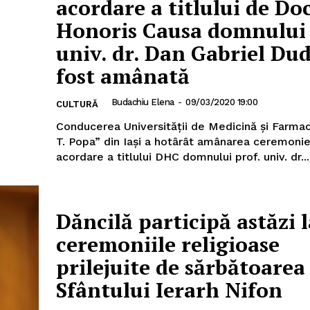
acordare a titlului de Do
Honoris Causa domnului 
univ. dr. Dan Gabriel Dud
AȘI
fost amânată
Budachiu Elena
-
09/03/2020 19:00
CULTURĂ
Utile
Conducerea Universității de Medicină și Farmac
T. Popa” din Iași a hotârât amânarea ceremonie
Publică gratuit anunțul tău!
acordare a titlului DHC domnului prof. univ. dr...
Contact
Emisiuni
Dăncilă participă astăzi l
Prelucrarea datelor cu caracter per
ceremoniile religioase
IT ANUNȚUL
prilejuite de sărbătoarea
Sfântului Ierarh Nifon