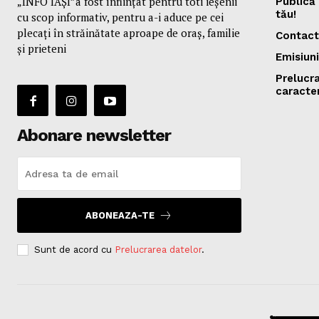
„INFO IAȘI”a fost înfiinţat pentru toti ieşenii
Publică 
tău!
cu scop informativ, pentru a-i aduce pe cei
plecaţi în străinătate aproape de oraş, familie
Contact
și prieteni
Emisiuni
Prelucr
caracte
Abonare newsletter
ABONEAZA-TE
Sunt de acord cu
Prelucrarea datelor
.