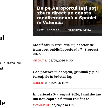
De pe Aeroportul Iași poți
zbura direct pe coasta
mediteraneană a Spaniei,
în Valencia
Bratu Andreea
-
06/08/2026 14:34
ul
Modificări în circulația mijloacelor de
transport public în perioada 7–8 august
2026
INFO UTIL
06/08/2026 14:30
a în data de
ul
Cod portocaliu de vijelii, grindină şi ploi
.
torenţiale în judeţul Iași
SLIDER
06/08/2026 14:24
În perioada 5-9 august 2026, Iașul devine
din nou capitala filmului românesc
de
EVENIMENT
06/08/2026 9:12