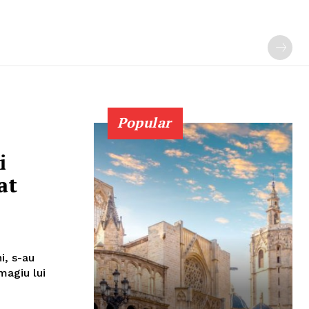
Popular
i
at
i, s-au
magiu lui