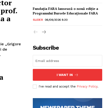
ctor
prof.
Fundația FARA lansează o nouă ediție a
Programului Bursele Educaționale FARA
a a
SLIDER
06/08/2026 8:30
ie „Grigore
Subscribe
i de
.
a
I WANT IN
sonal
I've read and accept the
Privacy Policy
.