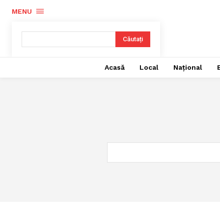
MENU
Căutați
Acasă
Local
Național