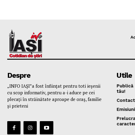
A
Despre
Utile
„INFO IAȘI”a fost înfiinţat pentru toti ieşenii
Publică 
tău!
cu scop informativ, pentru a-i aduce pe cei
plecaţi în străinătate aproape de oraş, familie
Contact
și prieteni
Emisiuni
Prelucr
caracte