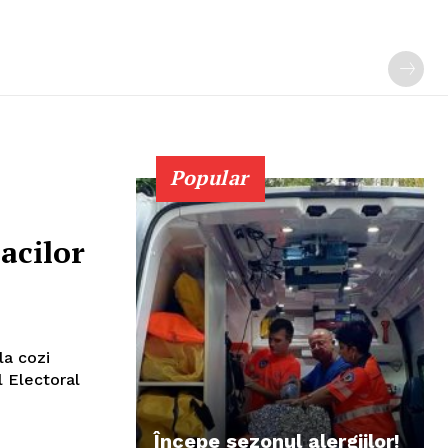
Popular
acilor
la cozi
l Electoral
Începe sezonul alergiilor!