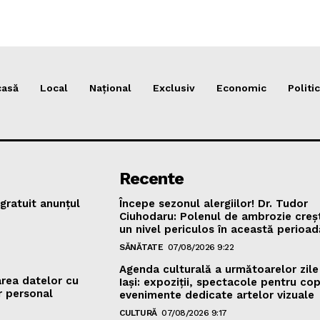
casă
Local
Național
Exclusiv
Economic
Politic
Recente
gratuit anunțul
Începe sezonul alergiilor! Dr. Tudor
Ciuhodaru: Polenul de ambrozie creș
un nivel periculos în această perioad
SĂNĂTATE
07/08/2026 9:22
Agenda culturală a următoarelor zile
area datelor cu
Iași: expoziții, spectacole pentru copi
r personal
evenimente dedicate artelor vizuale
CULTURĂ
07/08/2026 9:17