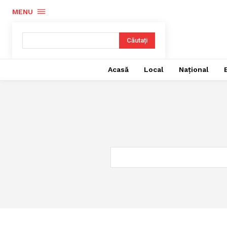
MENU
Căutați
Acasă
Local
Național