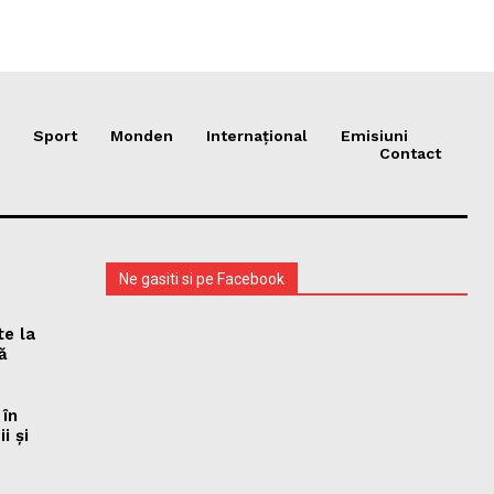
Sport
Monden
Internațional
Emisiuni
Contact
Ne gasiti si pe Facebook
te la
ă
 în
i și