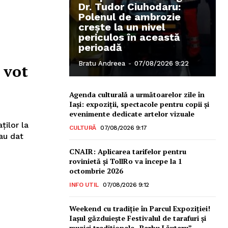
Dr. Tudor Ciuhodaru:
Polenul de ambrozie
crește la un nivel
periculos în această
perioadă
Bratu Andreea
-
07/08/2026 9:22
 vot
Agenda culturală a următoarelor zile în
Iași: expoziții, spectacole pentru copii și
evenimente dedicate artelor vizuale
ţilor la
CULTURĂ
07/08/2026 9:17
 au dat
CNAIR: Aplicarea tarifelor pentru
rovinietă și TollRo va începe la 1
octombrie 2026
INFO UTIL
07/08/2026 9:12
Weekend cu tradiție în Parcul Expoziției!
Iașul găzduiește Festivalul de tarafuri și
muzici tradiționale „Barbu Lăutaru” –