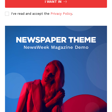
I WANT IN
I've read and accept the
Privacy Policy
.
PUBLICĂ GRATUIT ANUNȚUL TĂU!
Utile
Publică gratuit anunțul tău!
Contact
Emisiuni
Prelucrarea datelor cu caracter personal