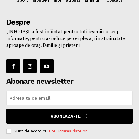
Sport
Monden
Internațional
Emisiuni
Contact
Despre
„INFO IAȘI”a fost înfiinţat pentru toti ieşenii cu scop
informativ, pentru a-i aduce pe cei plecaţi în străinătate
aproape de oraş, familie și prieteni
Abonare newsletter
ABONEAZA-TE
Sunt de acord cu
Prelucrarea datelor
.