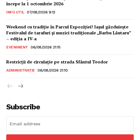
începe la 1 octombrie 2026
INFO UTIL
07/08/2026 9:12
Weekend cu tradiție în Parcul Expoziției! Iașul găzduiește
Festivalul de tarafuri și muzici tradiționale „Barbu Lăutaru”
– ediția a IV-a
EVENIMENT
06/08/2026 21:15
Restricții de circulație pe strada Sfântul Teodor
ADMINISTRAȚIE
06/08/2026 21:10
Subscribe
INFO IAȘI