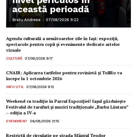
această perioadă
Bratu Andreea
-
07/08/2026 9:22
Agenda culturală a următoarelor zile în Iași: expoziții,
spectacole pentru copii și evenimente dedicate artelor
vizuale
CULTURĂ
07/08/2026 9:17
CNAIR: Aplicarea tarifelor pentru rovinietă și TollRo va
începe la 1 octombrie 2026
INFO UTIL
07/08/2026 9:12
Weekend cu tradiție în Parcul Expoziției! Iașul găzduiește
Festivalul de tarafuri și muzici tradiționale „Barbu Lăutaru”
– ediția a IV-a
EVENIMENT
06/08/2026 21:15
Restricții de circulație pe strada Sfântul Teodor