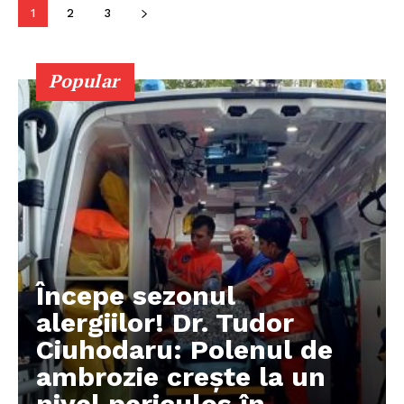
1
2
3
PUBLICĂ GRATUIT ANUNȚUL TĂU!
Popular
Utile
Publică gratuit anunțul tău!
Contact
Emisiuni
Prelucrarea datelor cu caracter personal
Începe sezonul
alergiilor! Dr. Tudor
Ciuhodaru: Polenul de
ambrozie crește la un
nivel periculos în