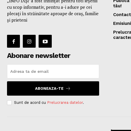
„INFO IAȘI”a fost înfiinţat pentru toti ieşenii
Publică 
tău!
cu scop informativ, pentru a-i aduce pe cei
plecaţi în străinătate aproape de oraş, familie
Contact
și prieteni
Emisiuni
Prelucr
caracte
Abonare newsletter
ABONEAZA-TE
Sunt de acord cu
Prelucrarea datelor
.