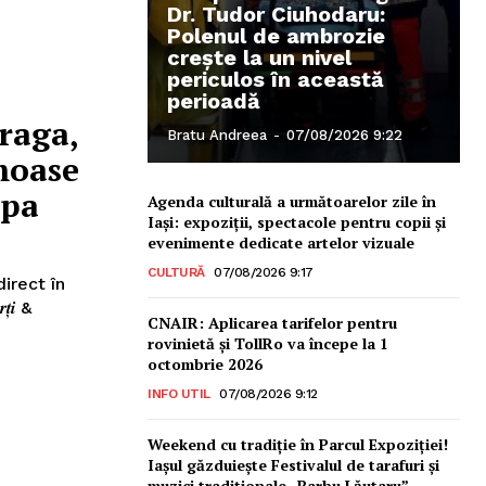
Dr. Tudor Ciuhodaru:
Polenul de ambrozie
crește la un nivel
periculos în această
perioadă
raga,
Bratu Andreea
-
07/08/2026 9:22
moase
opa
Agenda culturală a următoarelor zile în
Iași: expoziții, spectacole pentru copii și
evenimente dedicate artelor vizuale
CULTURĂ
07/08/2026 9:17
direct în
̦𝒊 &
CNAIR: Aplicarea tarifelor pentru
rovinietă și TollRo va începe la 1
octombrie 2026
INFO UTIL
07/08/2026 9:12
Weekend cu tradiție în Parcul Expoziției!
Iașul găzduiește Festivalul de tarafuri și
muzici tradiționale „Barbu Lăutaru” –