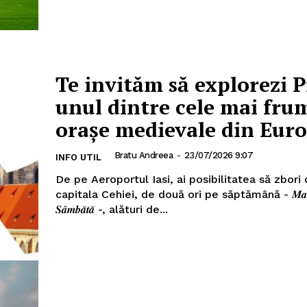
Te invităm să explorezi P
unul dintre cele mai fru
orașe medievale din Eur
Bratu Andreea
-
23/07/2026 9:07
INFO UTIL
De pe Aeroportul Iasi, ai posibilitatea să zbori 
capitala Cehiei, de două ori pe săptămână - 𝑴𝒂𝒓𝒕
𝑺𝒂̂𝒎𝒃𝒂̆𝒕𝒂̆ -, alături de...