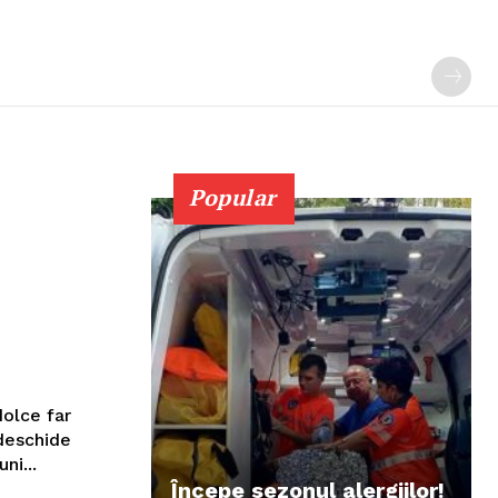
Popular
dolce far
ni...
Începe sezonul alergiilor!