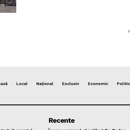
P
casă
Local
Național
Exclusiv
Economic
Politic
Recente