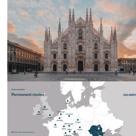
INFO I
PUBLICĂ GRATU
TĂU!