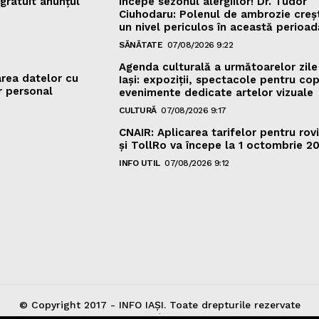
gratuit anunțul
Începe sezonul alergiilor! Dr. Tudor
Ciuhodaru: Polenul de ambrozie creș
un nivel periculos în această perioad
SĂNĂTATE
07/08/2026 9:22
Agenda culturală a următoarelor zile
area datelor cu
Iași: expoziții, spectacole pentru copi
r personal
evenimente dedicate artelor vizuale
CULTURĂ
07/08/2026 9:17
CNAIR: Aplicarea tarifelor pentru rov
și TollRo va începe la 1 octombrie 2
INFO UTIL
07/08/2026 9:12
© Copyright 2017 - INFO IAȘI. Toate drepturile rezervate