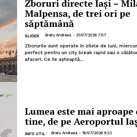
Zboruri directe Iași – Mi
Malpensa, de trei ori pe
săptămână
AȘI
Bratu Andreea
-
21/07/2026 7:07
SLIDER
Zborurile sunt operate în zilele de luni, miercuri
Utile
perfect pentru un city break rapid sau o călăto
afaceri. Ce te așteaptă...
Publică gratuit anunțul tău!
Contact
Emisiuni
Prelucrarea datelor cu caracter per
Lumea este mai aproape 
IT ANUNȚUL
tine, de pe Aeroportul Ia
Bratu Andreea
-
18/07/2026 9:33
INFO UTIL