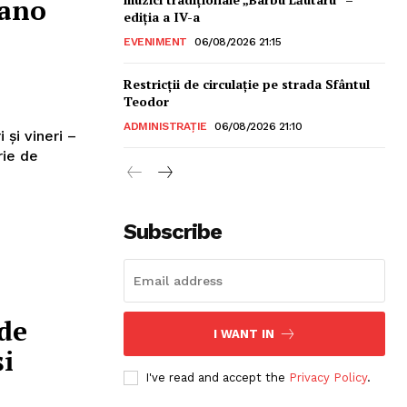
lano
ediția a IV-a
EVENIMENT
06/08/2026 21:15
Restricții de circulație pe strada Sfântul
Teodor
ADMINISTRAȚIE
06/08/2026 21:10
 și vineri –
rie de
Subscribe
sonal
de
I WANT IN
și
I've read and accept the
Privacy Policy
.