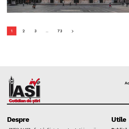
1
2
3
...
73
A
Despre
Utile