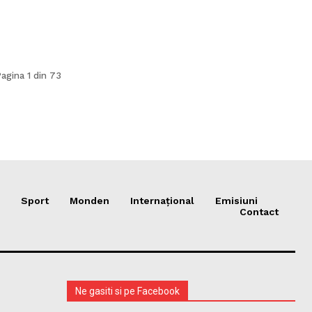
agina 1 din 73
Sport
Monden
Internațional
Emisiuni
Contact
Ne gasiti si pe Facebook