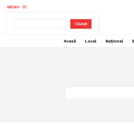
MENU
Căutați
Acasă
Local
Național