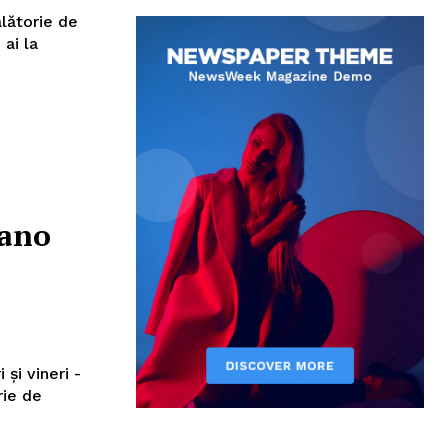
ălătorie de
 ai la
lano
 și vineri -
rie de