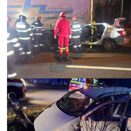
INFO I
PUBLICĂ GRATU
TĂU!