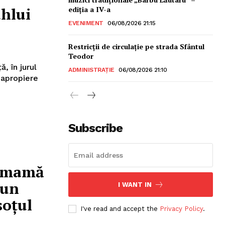
ahlui
ediția a IV-a
EVENIMENT
06/08/2026 21:15
Restricții de circulație pe strada Sfântul
Teodor
, în jurul
ADMINISTRAȚIE
06/08/2026 21:10
n apropiere
Subscribe
sonal
o mamă
-un
I WANT IN
soțul
I've read and accept the
Privacy Policy
.