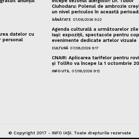
gratuit anunțul
Începe sezonul alergiilor! Dr. Tudor
Ciuhodaru: Polenul de ambrozie creș
un nivel periculos în această perioad
SĂNĂTATE
07/08/2026 9:22
Agenda culturală a următoarelor zile
area datelor cu
Iași: expoziții, spectacole pentru copi
r personal
evenimente dedicate artelor vizuale
CULTURĂ
07/08/2026 9:17
CNAIR: Aplicarea tarifelor pentru rov
și TollRo va începe la 1 octombrie 2
INFO UTIL
07/08/2026 9:12
© Copyright 2017 - INFO IAȘI. Toate drepturile rezervate