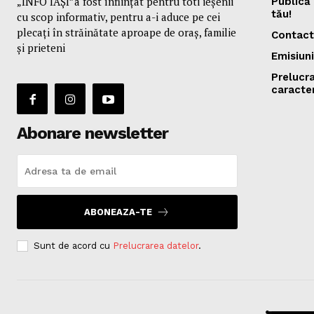
„INFO IAȘI”a fost înfiinţat pentru toti ieşenii
Publică 
tău!
cu scop informativ, pentru a-i aduce pe cei
plecaţi în străinătate aproape de oraş, familie
Contact
și prieteni
Emisiuni
Prelucr
caracte
Abonare newsletter
ABONEAZA-TE
Sunt de acord cu
Prelucrarea datelor
.