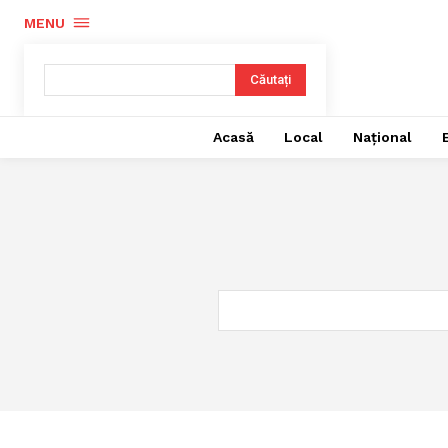
MENU
Căutați
Acasă
Local
Național