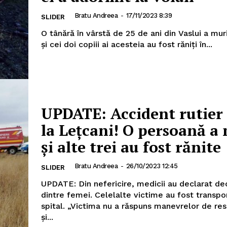
Bratu Andreea
-
17/11/2023 8:39
SLIDER
O tânără în vârstă de 25 de ani din Vaslui a muri
şi cei doi copiii ai acesteia au fost răniţi în...
UPDATE: Accident rutier
la Lețcani! O persoană a
și alte trei au fost rănite
Bratu Andreea
-
26/10/2023 12:45
SLIDER
UPDATE: Din nefericire, medicii au declarat de
dintre femei. Celelalte victime au fost transpo
spital. „Victima nu a răspuns manevrelor de res
și...