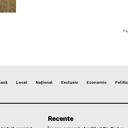
Pa
casă
Local
Național
Exclusiv
Economic
Politic
Recente