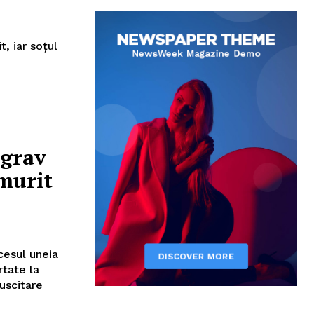
t, iar soţul
 grav
 murit
cesul uneia
rtate la
uscitare