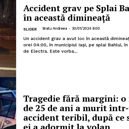
Accident grav pe Splai B
în această dimineață
AȘI
Bratu Andreea
-
30/01/2024 8:00
SLIDER
Un accident grav a avut loc în această dimineață
orei 04:00, în municipiul Iași, pe splai Bahlui, î
Utile
de Electra. Este vorba...
Publică gratuit anunțul tău!
Contact
Emisiuni
Prelucrarea datelor cu caracter per
Tragedie fără margini: 
de 25 de ani a murit într
IT ANUNȚUL
accident teribil, după ce 
ei a adormit la volan