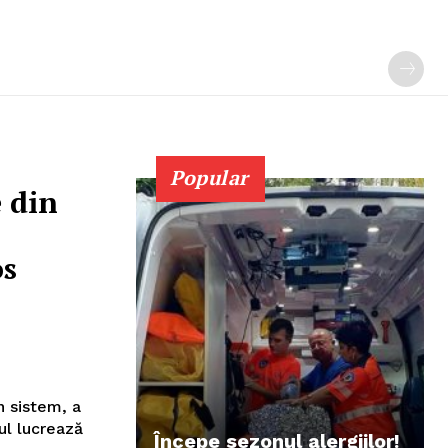
Popular
 din
os
în sistem, a
ul lucrează
Începe sezonul alergiilor!