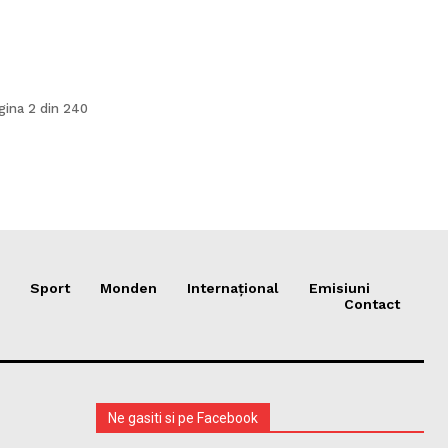
gina 2 din 240
Sport
Monden
Internațional
Emisiuni
Contact
Ne gasiti si pe Facebook