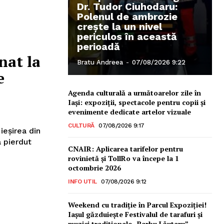
Dr. Tudor Ciuhodaru:
Polenul de ambrozie
crește la un nivel
periculos în această
perioadă
nat la
Bratu Andreea
-
07/08/2026 9:22
e
Agenda culturală a următoarelor zile în
Iași: expoziții, spectacole pentru copii și
evenimente dedicate artelor vizuale
CULTURĂ
07/08/2026 9:17
ieșirea din
a pierdut
CNAIR: Aplicarea tarifelor pentru
rovinietă și TollRo va începe la 1
octombrie 2026
INFO UTIL
07/08/2026 9:12
Weekend cu tradiție în Parcul Expoziției!
Iașul găzduiește Festivalul de tarafuri și
muzici tradiționale „Barbu Lăutaru” –