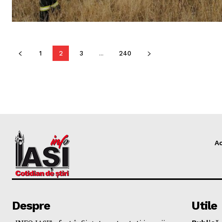
1
2
3
...
240
A
Despre
Utile