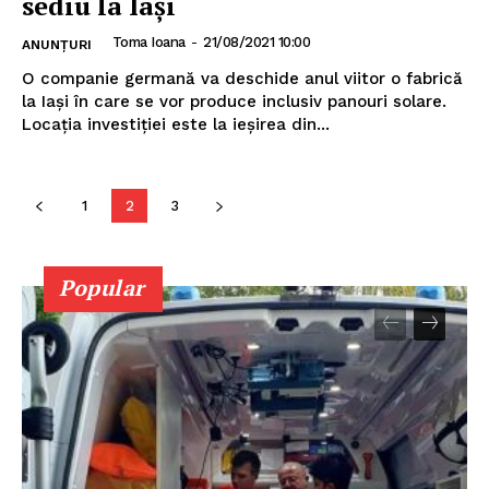
sediu la Iași
Toma Ioana
-
21/08/2021 10:00
ANUNȚURI
O companie germană va deschide anul viitor o fabrică
la Iași în care se vor produce inclusiv panouri solare.
Locația investiției este la ieșirea din...
1
2
3
Popular