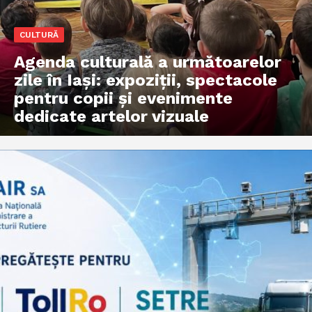
CULTURĂ
Agenda culturală a următoarelor
zile în Iași: expoziții, spectacole
pentru copii și evenimente
dedicate artelor vizuale