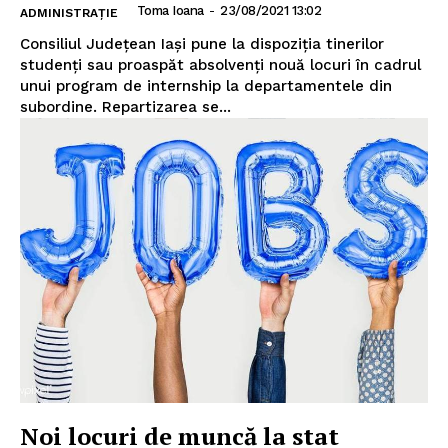
Toma Ioana
-
23/08/2021 13:02
ADMINISTRAȚIE
Utile
Consiliul Județean Iași pune la dispoziția tinerilor
studenți sau proaspăt absolvenți nouă locuri în cadrul
Publică gratuit anunțul tău!
unui program de internship la departamentele din
subordine. Repartizarea se...
Contact
Emisiuni
Prelucrarea datelor cu caracter personal
Noi locuri de muncă la stat