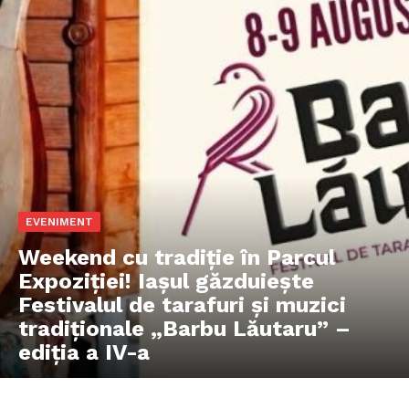
EVENIMENT
Weekend cu tradiție în Parcul
Expoziției! Iașul găzduiește
Festivalul de tarafuri și muzici
tradiționale „Barbu Lăutaru” –
ediția a IV-a