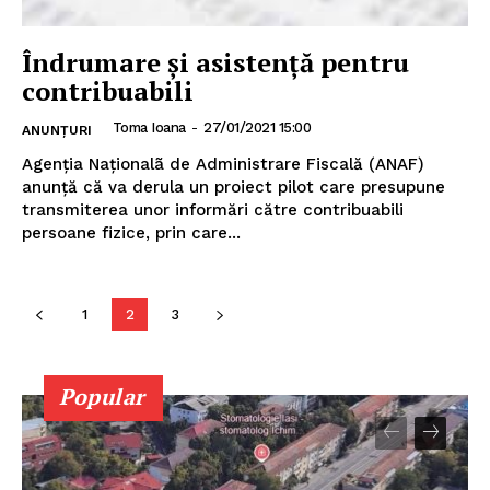
Îndrumare şi asistenţă pentru
contribuabili
Toma Ioana
-
27/01/2021 15:00
ANUNȚURI
Agenţia Naţionalã de Administrare Fiscală (ANAF)
anunţă că va derula un proiect pilot care presupune
transmiterea unor informări către contribuabili
persoane fizice, prin care...
1
2
3
Popular