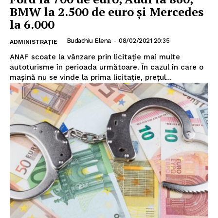
BMW la 2.500 de euro și Mercedes
la 6.000
Utile
Budachiu Elena
-
08/02/2021 20:35
ADMINISTRAȚIE
Publică gratuit anunțul tău!
ANAF scoate la vânzare prin licitație mai multe
autoturisme în perioada următoare. În cazul în care o
Contact
mașină nu se vinde la prima licitație, prețul...
Emisiuni
Prelucrarea datelor cu caracter personal