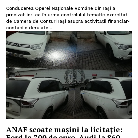
Conducerea Operei Naționale Române din Iași a
precizat ieri ca în urma controlului tematic exercitat
de Camera de Conturi Iași asupra activității financiar-
contabile derulate...
INFO IAȘI
PUBLICĂ GRATUIT ANUNȚUL TĂU!
ANAF scoate mașini la licitație:
Ford la 700 de euro, Audi la 860,