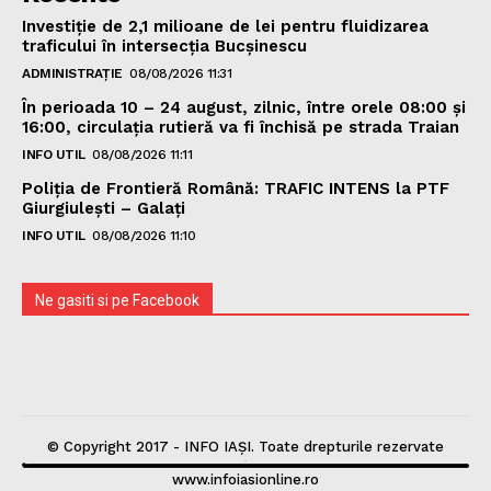
Investiție de 2,1 milioane de lei pentru fluidizarea
traficului în intersecția Bucșinescu
ADMINISTRAȚIE
08/08/2026 11:31
În perioada 10 – 24 august, zilnic, între orele 08:00 și
16:00, circulația rutieră va fi închisă pe strada Traian
INFO UTIL
08/08/2026 11:11
Poliţia de Frontieră Română: TRAFIC INTENS la PTF
Giurgiulești – Galați
INFO UTIL
08/08/2026 11:10
Ne gasiti si pe Facebook
© Copyright 2017 - INFO IAȘI. Toate drepturile rezervate
www.infoiasionline.ro