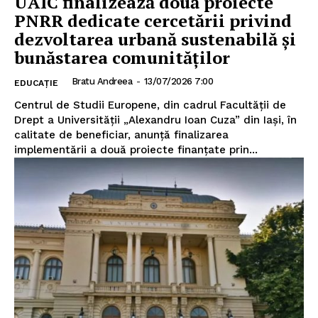
UAIC finalizează două proiecte
PNRR dedicate cercetării privind
PUBLICĂ GRATUIT ANUNȚUL TĂU!
dezvoltarea urbană sustenabilă și
bunăstarea comunităților
Bratu Andreea
-
13/07/2026 7:00
EDUCAȚIE
Utile
Centrul de Studii Europene, din cadrul Facultății de
Drept a Universității „Alexandru Ioan Cuza” din Iași, în
Publică gratuit anunțul tău!
calitate de beneficiar, anunță finalizarea
Contact
implementării a două proiecte finanțate prin...
Emisiuni
Prelucrarea datelor cu caracter personal