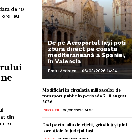
data de 10
e ore, au
De pe Aeroportul Iași poți
zbura direct pe coasta
mediteraneană a Spaniei,
în Valencia
rului
Bratu Andreea
-
06/08/2026 14:34
 ne
Modificări în circulația mijloacelor de
transport public în perioada 7–8 august
2026
ul
INFO UTIL
06/08/2026 14:30
dat din
context
Cod portocaliu de vijelii, grindină şi ploi
torenţiale în judeţul Iași
SLIDER
06/08/2026 14:24