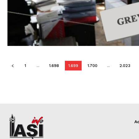
1
...
1.698
1.699
1.700
...
2.023
A