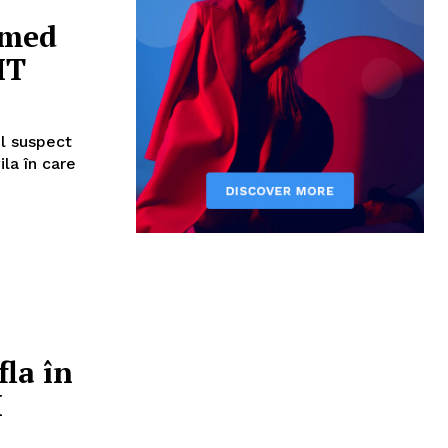
hmed
IT
ul suspect
ila în care
la în
I