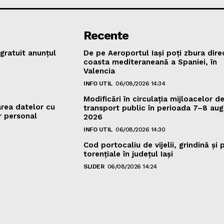
Recente
gratuit anunțul
De pe Aeroportul Iași poți zbura dire
coasta mediteraneană a Spaniei, în
Valencia
INFO UTIL
06/08/2026 14:34
Modificări în circulația mijloacelor d
area datelor cu
transport public în perioada 7–8 aug
r personal
2026
INFO UTIL
06/08/2026 14:30
Cod portocaliu de vijelii, grindină şi 
torenţiale în judeţul Iași
SLIDER
06/08/2026 14:24