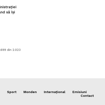
istraţiei
nd să îşi
.699 din 2.023
Sport
Monden
Internațional
Emisiuni
Contact