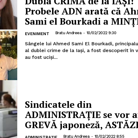
Dubla CRIMĂ de la IAȘI!
Probele ADN arată că A
Sami el Bourkadi a MINȚ
Bratu Andreea
-
10/02/2022 9:30
EVENIMENT
Sângele lui Ahmed Sami El Bourkadi, principal
al dublei crime de la Iași, a fost descoperit în v
au fost uciși...
Sindicatele din
ADMINISTRAȚIE se vor af
GREVĂ japoneză, ASTĂZ
Bratu Andreea
-
10/02/2022 8:55
ADMINISTRAȚIE