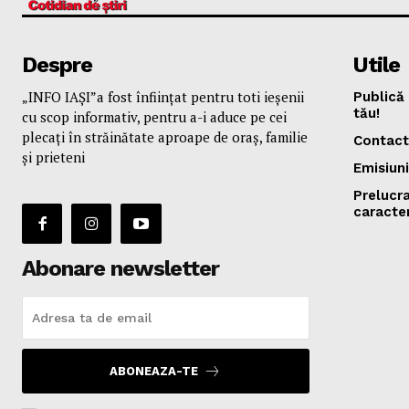
Despre
Utile
„INFO IAȘI”a fost înfiinţat pentru toti ieşenii
Publică 
tău!
cu scop informativ, pentru a-i aduce pe cei
plecaţi în străinătate aproape de oraş, familie
Contact
și prieteni
Emisiuni
Prelucr
caracte
Abonare newsletter
ABONEAZA-TE