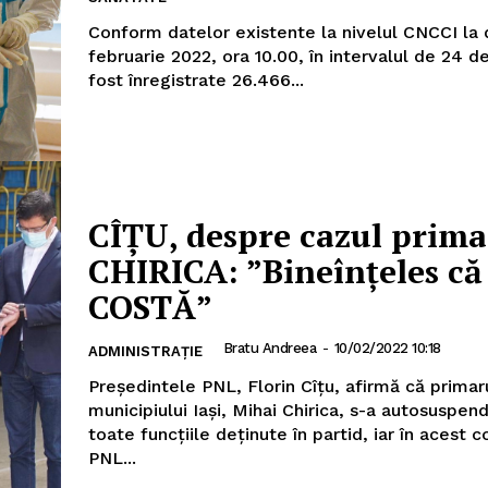
Conform datelor existente la nivelul CNCCI la 
februarie 2022, ora 10.00, în intervalul de 24 d
fost înregistrate 26.466...
CÎȚU, despre cazul prima
CHIRICA: ”Bineînţeles că
COSTĂ”
Bratu Andreea
-
10/02/2022 10:18
ADMINISTRAȚIE
Preşedintele PNL, Florin Cîţu, afirmă că primar
municipiului Iaşi, Mihai Chirica, s-a autosuspen
toate funcţiile deţinute în partid, iar în acest 
PNL...