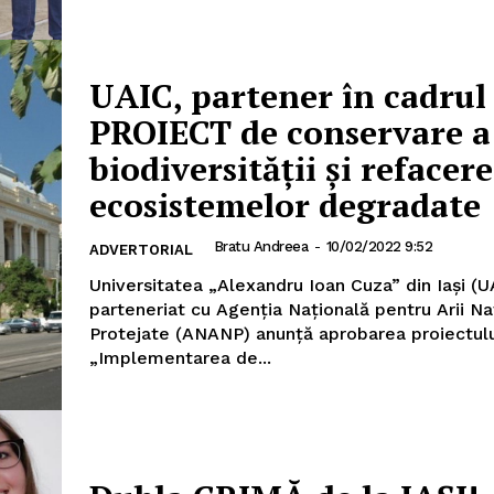
UAIC, partener în cadrul
PROIECT de conservare a
biodiversității și refacer
AȘI
ecosistemelor degradate
Utile
Bratu Andreea
-
10/02/2022 9:52
ADVERTORIAL
Universitatea „Alexandru Ioan Cuza” din Iași (U
Publică gratuit anunțul tău!
parteneriat cu Agenția Națională pentru Arii Na
Protejate (ANANP) anunță aprobarea proiectului
Contact
„Implementarea de...
Emisiuni
Prelucrarea datelor cu caracter per
IT ANUNȚUL