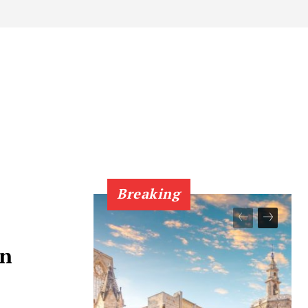
Breaking
în