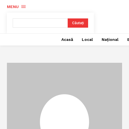
MENU
Căutați
Acasă
Local
Național