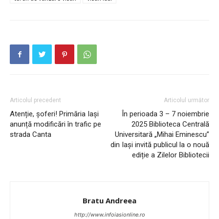
PUBLICĂ GRATUIT ANUNȚUL TĂU!
Articolul precedent
Articolul următor
Atenție, șoferi! Primăria Iași
În perioada 3 – 7 noiembrie
anunță modificări în trafic pe
2025 Biblioteca Centrală
Utile
strada Canta
Universitară „Mihai Eminescu”
din Iași invită publicul la o nouă
Publică gratuit anunțul tău!
ediție a Zilelor Bibliotecii
Contact
Emisiuni
Prelucrarea datelor cu caracter personal
Bratu Andreea
http://www.infoiasionline.ro