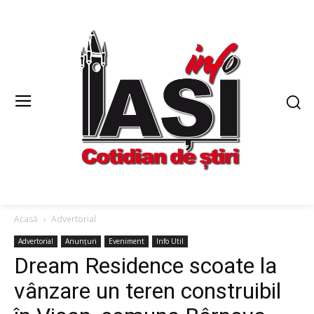
Acasă
Advertorial
Advertorial
Anunțuri
Eveniment
Info Util
Dream Residence scoate la
vânzare un teren construibil