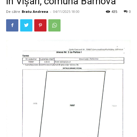
în Vișan, comuna Bârnova
De către
Bratu Andreea
-
04/11/2025 18:00
435
0