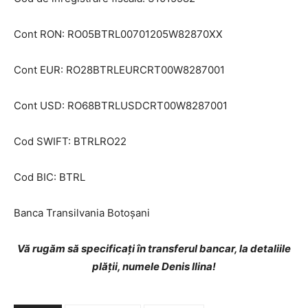
Cont RON: RO05BTRL00701205W82870XX
Cont EUR: RO28BTRLEURCRT00W8287001
Cont USD: RO68BTRLUSDCRT00W8287001
PUBLICĂ GRATUIT ANUNȚUL TĂU!
Cod SWIFT: BTRLRO22
Cod BIC: BTRL
Utile
Banca Transilvania Botoșani
Publică gratuit anunțul tău!
Contact
Vă rugăm să specificați în transferul bancar, la detaliile
Emisiuni
plății, numele Denis Ilina!
Prelucrarea datelor cu caracter personal