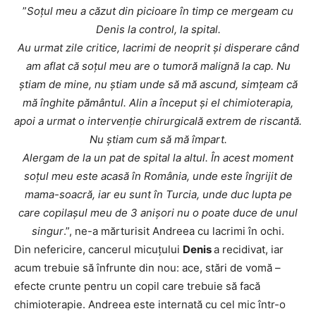
”
Soțul meu a căzut din picioare în timp ce mergeam cu
Denis la control, la spital.
Au urmat zile critice, lacrimi de neoprit și disperare când
am aflat că soțul meu are o tumoră malignă la cap. Nu
știam de mine, nu știam unde să mă ascund, simțeam că
mă înghite pământul. Alin a început și el chimioterapia,
apoi a urmat o intervenție chirurgicală extrem de riscantă.
Nu știam cum să mă împart.
Alergam de la un pat de spital la altul. În acest moment
soțul meu este acasă în România, unde este îngrijit de
mama-soacră, iar eu sunt în Turcia, unde duc lupta pe
care copilașul meu de 3 anișori nu o poate duce de unul
singur
.”, ne-a mărturisit Andreea cu lacrimi în ochi.
Din nefericire, cancerul micuțului
Denis
a recidivat, iar
acum trebuie să înfrunte din nou: ace, stări de vomă –
efecte crunte pentru un copil care trebuie să facă
chimioterapie. Andreea este internată cu cel mic într-o