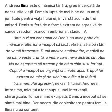
Andreea
Ilina
este o mămică tânără, greu încercată de
necazurile vieții. Femeia luptă de mai bine de un an și
jumătate pentru viața fiului ei, în vârstă acum de trei
anișori. Denis suferă de o formă extrem de agresivă de
cancer: rabdomiosarcom embrionar, stadiul IV.
”Într-o zi am constatat că Denis nu avea poftă de
mâncare, ulterior a început să facă febră și să aibă stări
de vomă frecvente. După analize amănunțite, medicii ne-
au dat o veste cruntă, o veste care ne-a distrus cu totul!
Nu ne așteptam să trecem prin atâta chin și suferință.
Copilul a început de urgență chimioterapia. Trupul lui
extrem de mic și de slăbit nu a făcut însă față
tratamentului agresiv.”
, ne-a mărturisit Andreea.
Între timp, micuțul a fost supus unei intervenții
chirurgicale. Tumora fiind extirpată, Denis a început să se
simtă mai bine. Dar necazurile copleșitoare pentru familia
Ilina nu au contenit.