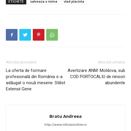
ETICHETE
salveaza o inima
vlad placinta
Articolul precedent
Articolul următor
La oferta de formare
Avertizare ANM: Moldova, sub
profesională din România s-a
COD PORTOCALIU de ninsori
adăugat o nouă meserie: Stilist
abundente
Extensii Gene
Bratu Andreea
http://www.infoiasionline.ro