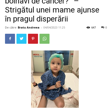
bolnavi de cancer?” –
Strigătul unei mame ajunse
în pragul disperării
De către
Bratu Andreea
-
04/04/2023 11:25
647
0