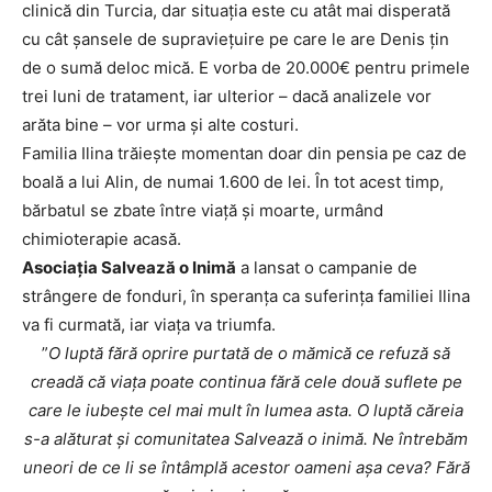
clinică din Turcia, dar situația este cu atât mai disperată
cu cât șansele de supraviețuire pe care le are Denis țin
de o sumă deloc mică. E vorba de 20.000€ pentru primele
trei luni de tratament, iar ulterior – dacă analizele vor
arăta bine – vor urma și alte costuri.
Familia Ilina trăiește momentan doar din pensia pe caz de
boală a lui Alin, de numai 1.600 de lei. În tot acest timp,
bărbatul se zbate între viață și moarte, urmând
chimioterapie acasă.
Asociația Salvează o Inimă
a lansat o campanie de
strângere de fonduri, în speranța ca suferința familiei Ilina
va fi curmată, iar viața va triumfa.
”
O luptă fără oprire purtată de o mămică ce refuză să
creadă că viața poate continua fără cele două suflete pe
care le iubește cel mai mult în lumea asta. O luptă căreia
s-a alăturat și comunitatea Salvează o inimă. Ne întrebăm
uneori de ce li se întâmplă acestor oameni așa ceva? Fără