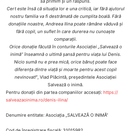
să primim și un răspuns.
Cert este însă că situația lor e una critică, iar fără ajutorul
nostru familia va fi destrămată de cumplita boală. Fără
donațiile noastre, Andreea Ilina poate rămâne văduvă și
fără copil, un suflet în care durerea nu cunoaște
comparații.
Orice donație făcută în conturile Asociației „Salvează o
inimă” înseamnă o ultimă șansă pentru viața lui Denis.
Nicio sumă nu e prea mică, orice bănuț poate face
diferența dintre viață și moarte pentru acest copil
nevinovat!
”, Vlad Plăcintă, președintele Asociației
Salvează o inimă.
Pentru donații din partea companiilor accesați:
https://
salveazaoinima.ro/denis-ilina/
INFO IAȘI
Denumire entitate: Asociația „SALVEAZĂ O INIMĂ”
Cod de înregistrare fiscală: 31015982